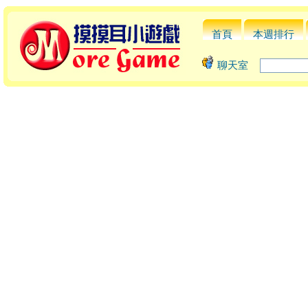
首頁
本週排行
聊天室