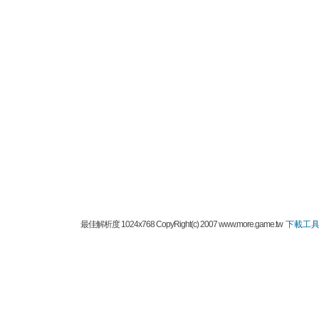
最佳解析度 1024x768 CopyRight(c) 2007 www.more.game.tw
下載工