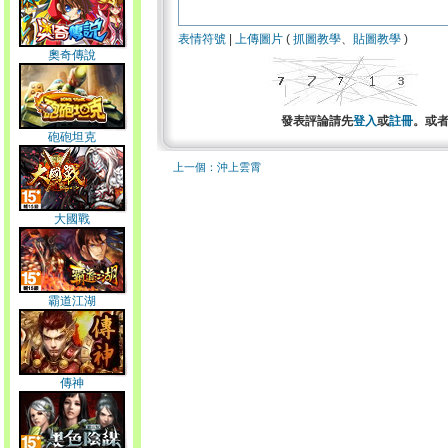
表情符號
|
上傳圖片
(
抓圖教學
、
貼圖教學
)
奧奇傳說
發表評論請先
登入
或
註冊
。或
砲砲坦克
上一個：沖上雲霄
大國戰
霸道江湖
傳神