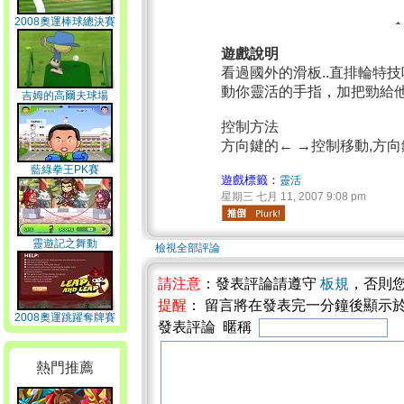
2008奧運棒球總決賽
遊戲說明
看過國外的滑板..直排輪特
動你靈活的手指，加把勁給他
吉姆的高爾夫球場
控制方法
方向鍵的← →控制移動,方
藍綠拳王PK賽
遊戲標籤：
靈活
星期三 七月 11, 2007 9:08 pm
靈遊記之舞動
檢視全部評論
請注意
：發表評論請遵守
板規
，否則
提醒
： 留言將在發表完一分鐘後顯示
2008奧運跳躍奪牌賽
發表評論 暱稱
熱門推薦