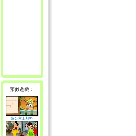
類似遊戲：
幫公主上顏料