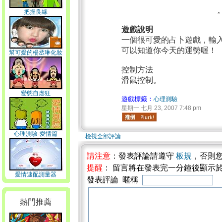
把握良緣
遊戲說明
一個很可愛的占卜遊戲，輸
可以知道你今天的運勢喔！
幫可愛的楊丞琳化妝
控制方法
滑鼠控制。
變態自虐狂
遊戲標籤：
心理測驗
星期一 七月 23, 2007 7:48 pm
心理測驗-愛情篇
檢視全部評論
請注意
：發表評論請遵守
板規
，否則
提醒
： 留言將在發表完一分鐘後顯示
愛情速配測量器
發表評論 暱稱
熱門推薦