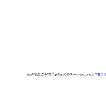
最佳解析度 1024x768 CopyRight(c) 2007 www.more.game.tw
下載工