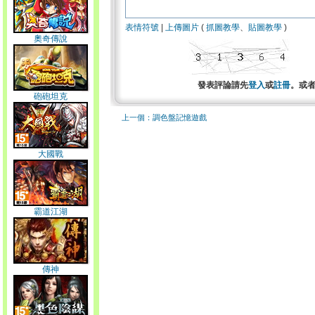
表情符號
|
上傳圖片
(
抓圖教學
、
貼圖教學
)
奧奇傳說
發表評論請先
登入
或
註冊
。或
砲砲坦克
上一個：調色盤記憶遊戲
大國戰
霸道江湖
傳神