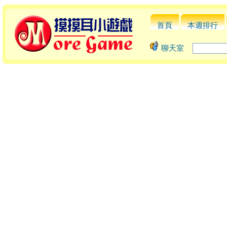
首頁
本週排行
聊天室