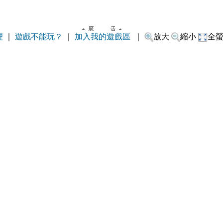
理
｜
遊戲不能玩？
｜
加入我的遊戲區
｜
放大
縮小
全