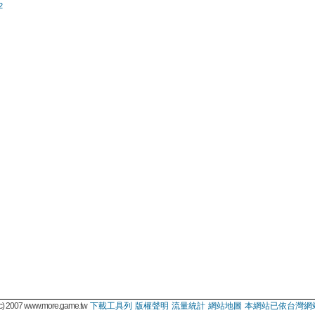
2
 2007 www.more.game.tw
下載工具列
版權聲明
流量統計
網站地圖
本網站已依台灣網