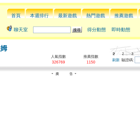
首頁
本週排行
最新遊戲
熱門遊戲
推薦遊戲
聊天室
得分動態
即時動態
保姆
人氣指數
推薦指數
刷新
驗證碼:
326769
1150