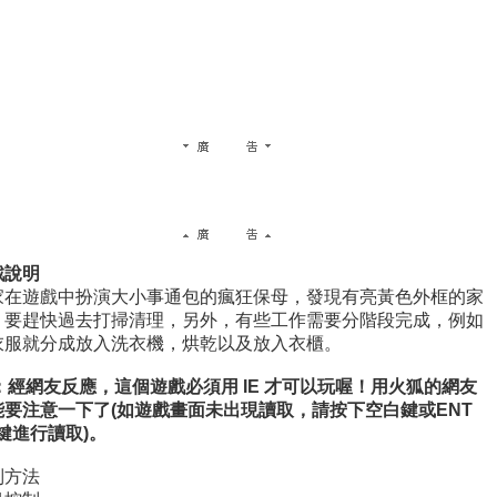
戲說明
家在遊戲中扮演大小事通包的瘋狂保母，發現有亮黃色外框的家
，要趕快過去打掃清理，另外，有些工作需要分階段完成，例如
衣服就分成放入洗衣機，烘乾以及放入衣櫃。
s：經網友反應，這個遊戲必須用 IE 才可以玩喔！用火狐的網友
能要注意一下了(如遊戲畫面未出現讀取，請按下空白鍵或ENT
鍵進行讀取)。
制方法