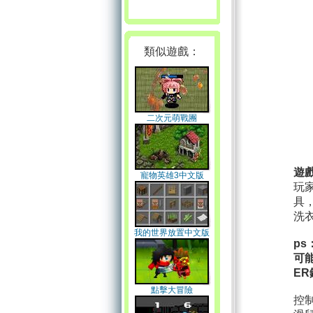
類似遊戲：
二次元萌戰團
遊
寵物英雄3中文版
玩
具
洗
我的世界放置中文版
p
可
ER
點擊大冒險
控