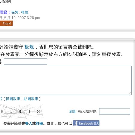
鼠控制
標籤：
保姆
,
模擬
八月 19, 2007 3:28 pm
評論請遵守
板規
，否則您的留言將會被刪除。
將在發表完一分鐘後顯示於右方網友討論區，請勿重複發表。
稱
片
(
抓圖教學
、
貼圖教學
)
刷新
輸入驗證碼
發表評論請先
登入
或
註冊
。或者，您也可以