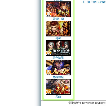
上一個：瘋狂四秒鐘
霸道江湖
傳神
黑色陰謀
魔神戰域
天曲
最佳解析度 1024x768 CopyRight(c)