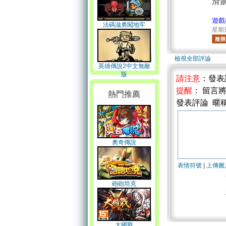
滑
遊戲
法碼滋勇闖地牢
星期日 
檢視全部評論
英雄傳說2中文無敵
版
請注意
：發表
提醒
： 留言
熱門推薦
發表評論 暱
奧奇傳說
表情符號
|
上傳圖
砲砲坦克
大國戰