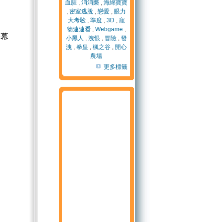
血腥
,
消消樂
,
海綿寶寶
,
密室逃脫
,
戀愛
,
眼力
大考驗
,
準度
,
3D
,
寵
物連連看
,
Webgame
,
螢幕
小黑人
,
洩恨
,
冒險
,
發
洩
,
拳皇
,
楓之谷
,
開心
農場
更多標籤