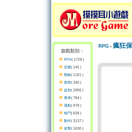
瘋狂
RPG
遊戲類別：
RPG
( 1729 )
音樂
( 145 )
戰略
( 1161 )
懷舊
( 240 )
益智
( 2956 )
賽車
( 784 )
運動
( 979 )
格鬥
( 639 )
動作
( 3137 )
射擊
( 1630 )