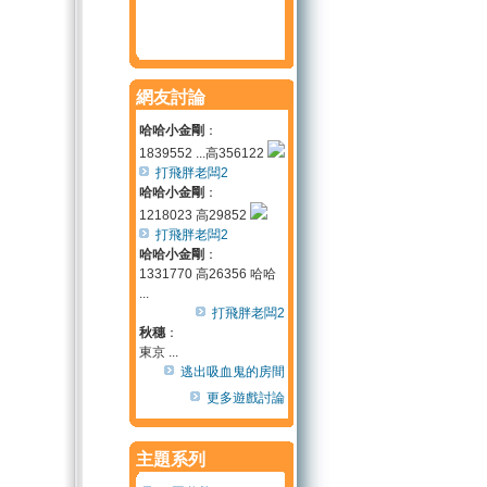
網友討論
哈哈小金剛
：
1839552 ...高356122
打飛胖老闆2
哈哈小金剛
：
1218023 高29852
打飛胖老闆2
哈哈小金剛
：
1331770 高26356 哈哈
...
打飛胖老闆2
秋穗
：
東京 ...
逃出吸血鬼的房間
更多遊戲討論
主題系列