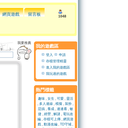
網頁遊戲
留言板
1048
我要推薦
我的遊戲區
登入
申請
存檔管理精靈
進入我的遊戲區
我玩過的遊戲
熱門標籤
趣味
,
女生
,
可愛
,
靈活
,
多人連線
,
模擬
,
裝扮
,
惡搞
,
養成
,
連連看
,
敏
捷
,
經營
,
解謎
,
電玩改
編
,
存檔可上傳
,
網頁遊
戲
,
動漫改編
,
TD守城
,