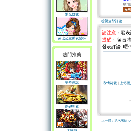
星期四 
陽光姊妹
檢視全部評論
請注意
：發表
芭比公主睡衣裝扮
提醒
： 留言
發表評論 暱
熱門推薦
奧奇傳說
表情符號
|
上傳圖
砲砲坦克
上一個：追求黑妹大
大國戰