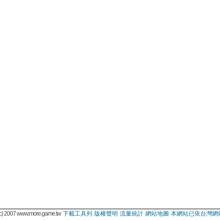
 2007 www.more.game.tw
下載工具列
版權聲明
流量統計
網站地圖
本網站已依台灣網