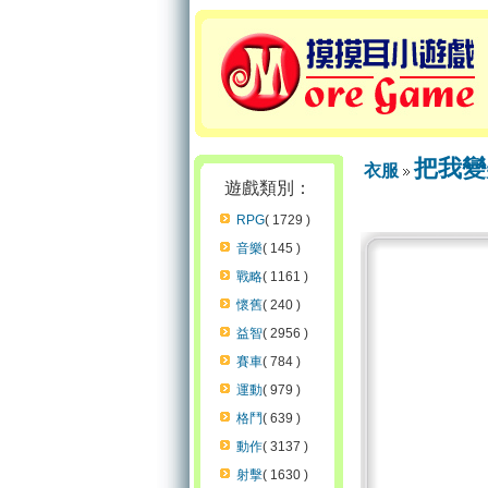
把我變
衣服
遊戲類別：
RPG
( 1729 )
音樂
( 145 )
戰略
( 1161 )
懷舊
( 240 )
益智
( 2956 )
賽車
( 784 )
運動
( 979 )
格鬥
( 639 )
動作
( 3137 )
射擊
( 1630 )