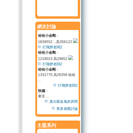
網友討論
哈哈小金剛
：
1839552 ...高356122
打飛胖老闆2
哈哈小金剛
：
1218023 高29852
打飛胖老闆2
哈哈小金剛
：
1331770 高26356 哈哈
...
打飛胖老闆2
秋穗
：
東京 ...
逃出吸血鬼的房間
更多遊戲討論
主題系列