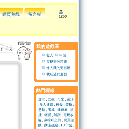
網頁遊戲
留言板
1250
我要推薦
我的遊戲區
登入
申請
存檔管理精靈
進入我的遊戲區
我玩過的遊戲
熱門標籤
趣味
,
女生
,
可愛
,
靈活
,
多人連線
,
模擬
,
裝扮
,
惡搞
,
養成
,
連連看
,
敏
捷
,
經營
,
解謎
,
電玩改
編
,
存檔可上傳
,
網頁遊
戲
,
動漫改編
,
TD守城
,