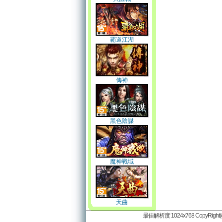
霸道江湖
傳神
黑色陰謀
魔神戰域
天曲
最佳解析度 1024x768 CopyRight(c)