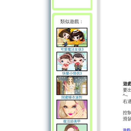
類似遊戲：
可愛魔法女孩3
快樂小情侶3
遊
要
^~
閨蜜睡衣派對
右
控
滑
復活節美甲
遊戲