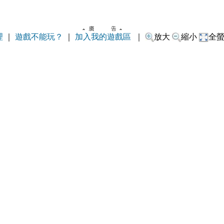
理
｜
遊戲不能玩？
｜
加入我的遊戲區
｜
放大
縮小
全