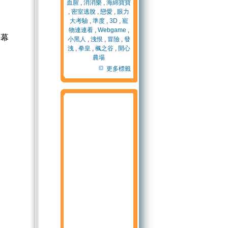
血腥
,
消消樂
,
海綿寶寶
,
密室逃脫
,
戀愛
,
眼力
大考驗
,
準度
,
3D
,
寵
物連連看
,
Webgame
,
螢幕
小黑人
,
洩恨
,
冒險
,
發
洩
,
拳皇
,
楓之谷
,
開心
農場
更多標籤