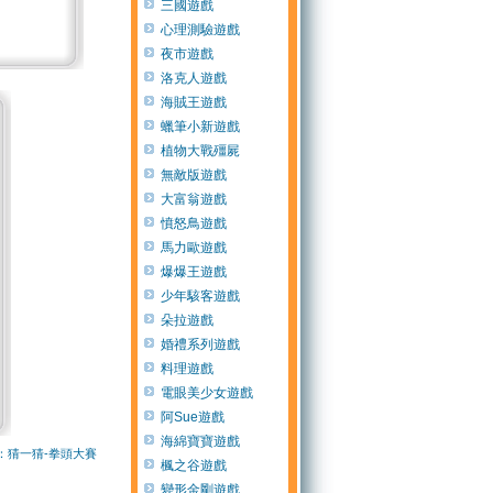
三國遊戲
心理測驗遊戲
夜市遊戲
洛克人遊戲
海賊王遊戲
蠟筆小新遊戲
植物大戰殭屍
無敵版遊戲
大富翁遊戲
憤怒鳥遊戲
馬力歐遊戲
爆爆王遊戲
少年駭客遊戲
朵拉遊戲
婚禮系列遊戲
料理遊戲
電眼美少女遊戲
阿Sue遊戲
海綿寶寶遊戲
：猜一猜-拳頭大賽
楓之谷遊戲
變形金剛遊戲