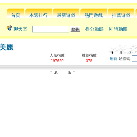
首頁
本週排行
最新遊戲
熱門遊戲
推薦遊戲
聊天室
得分動態
即時動態
美麗
人氣指數
推薦指數
刷新
驗證碼:
197620
378