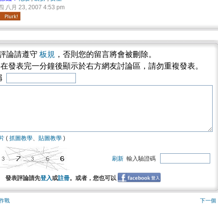
八月 23, 2007 4:53 pm
評論請遵守
板規
，否則您的留言將會被刪除。
將在發表完一分鐘後顯示於右方網友討論區，請勿重複發表。
稱
片
(
抓圖教學
、
貼圖教學
)
刷新
輸入驗證碼
發表評論請先
登入
或
註冊
。或者，您也可以
作戰
下一個