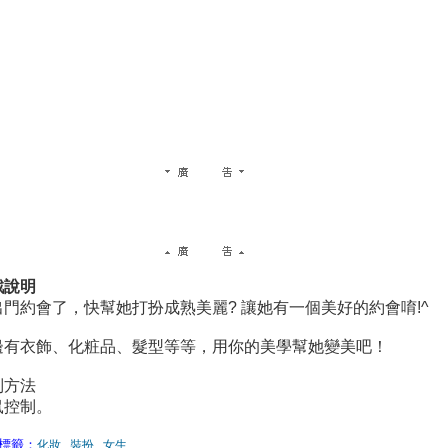
戲說明
出門約會了，快幫她打扮成熟美麗? 讓她有一個美好的約會唷!^
邊有衣飾、化粧品、髮型等等，用你的美學幫她變美吧！
制方法
鼠控制。
標籤：
化妝
,
裝扮
,
女生