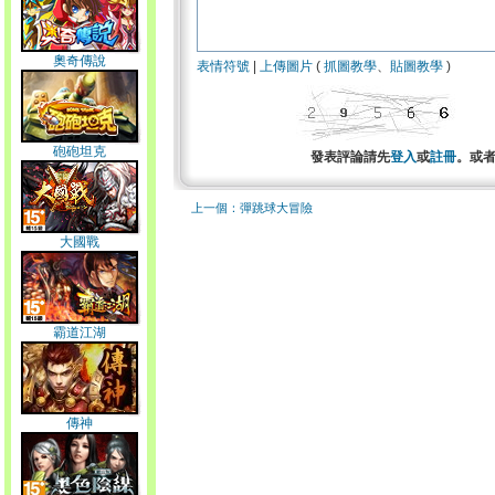
奧奇傳說
表情符號
|
上傳圖片
(
抓圖教學
、
貼圖教學
)
砲砲坦克
發表評論請先
登入
或
註冊
。或
上一個：彈跳球大冒險
大國戰
霸道江湖
傳神