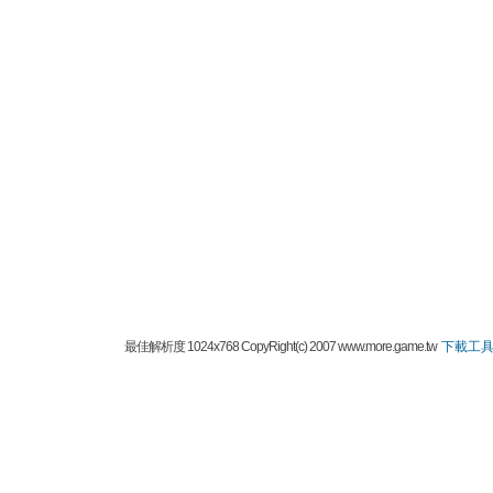
最佳解析度 1024x768 CopyRight(c) 2007 www.more.game.tw
下載工