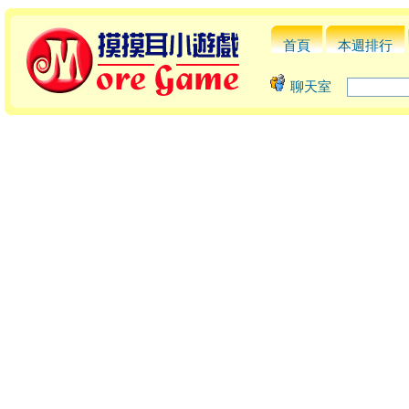
首頁
本週排行
聊天室