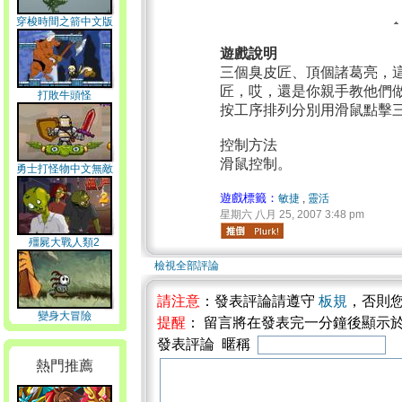
穿梭時間之箭中文版
遊戲說明
三個臭皮匠、頂個諸葛亮，
匠，哎，還是你親手教他們
打敗牛頭怪
按工序排列分別用滑鼠點擊
控制方法
滑鼠控制。
勇士打怪物中文無敵
版
遊戲標籤：
敏捷
,
靈活
星期六 八月 25, 2007 3:48 pm
殭屍大戰人類2
檢視全部評論
請注意
：發表評論請遵守
板規
，否則
變身大冒險
提醒
： 留言將在發表完一分鐘後顯示
發表評論 暱稱
熱門推薦