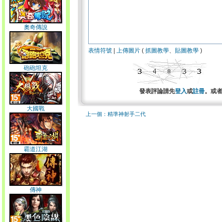
奧奇傳說
表情符號
|
上傳圖片
(
抓圖教學
、
貼圖教學
)
砲砲坦克
發表評論請先
登入
或
註冊
。或
大國戰
上一個：精準神射手二代
霸道江湖
傳神