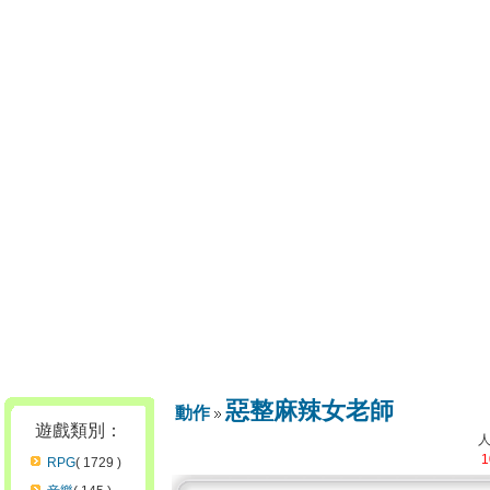
惡整麻辣女老師
動作
遊戲類別：
1
RPG
( 1729 )