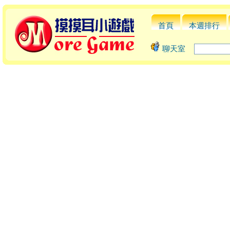
首頁
本週排行
聊天室