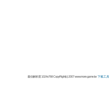
最佳解析度 1024x768 CopyRight(c) 2007 www.more.game.tw
下載工