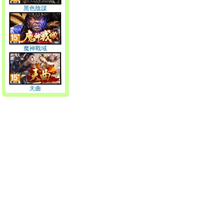
黑色陰謀
魔神戰域
天曲