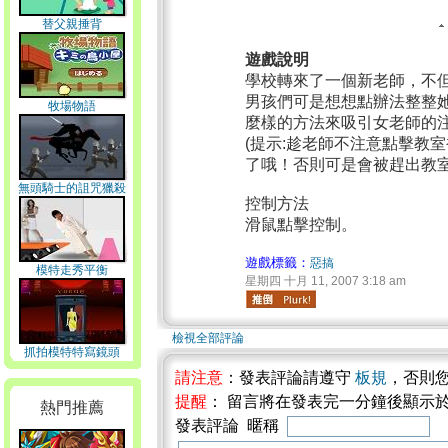
替父親捶背
遊戲說明
學校轉來了一個新老師，不
男孩們可是想想點辦法整整
牧場物語
麼樣的方法來吸引女老師的
(提示:趁老師不注意點擊教
了哦！否則可是會被趕出教室
無頭騎士的詛咒獵殺
控制方法
滑鼠點擊控制。
遊戲標籤：
惡搞
模特走秀平衡
星期四 十月 11, 2007 3:18 am
檢視全部評論
抓拍模特特寫鏡頭
請注意
：發表評論請遵守
板規
，否則
提醒
： 留言將在發表完一分鐘後顯示
熱門推薦
發表評論 暱稱