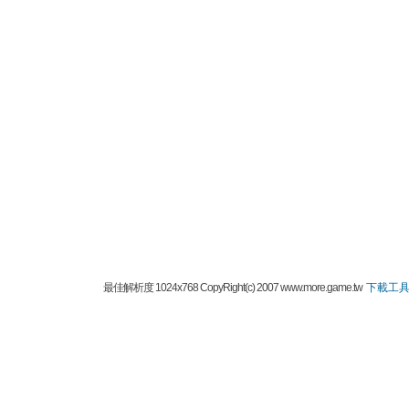
最佳解析度 1024x768 CopyRight(c) 2007 www.more.game.tw
下載工