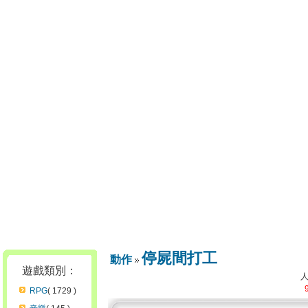
停屍間打工
動作
遊戲類別：
RPG
( 1729 )