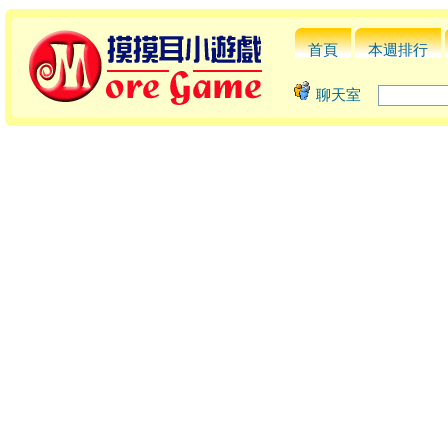
首頁
本週排行
聊天室