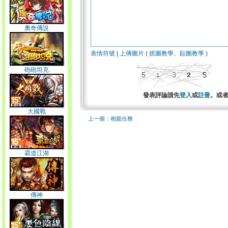
奧奇傳說
表情符號
|
上傳圖片
(
抓圖教學
、
貼圖教學
)
砲砲坦克
發表評論請先
登入
或
註冊
。或
大國戰
上一個：相親任務
霸道江湖
傳神