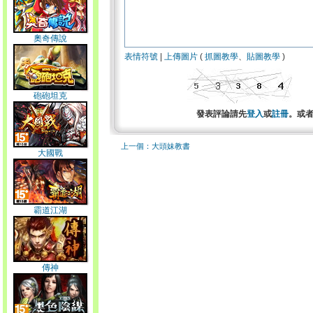
奧奇傳說
表情符號
|
上傳圖片
(
抓圖教學
、
貼圖教學
)
砲砲坦克
發表評論請先
登入
或
註冊
。或
上一個：大頭妹教書
大國戰
霸道江湖
傳神