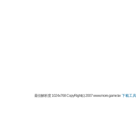
最佳解析度 1024x768 CopyRight(c) 2007 www.more.game.tw
下載工