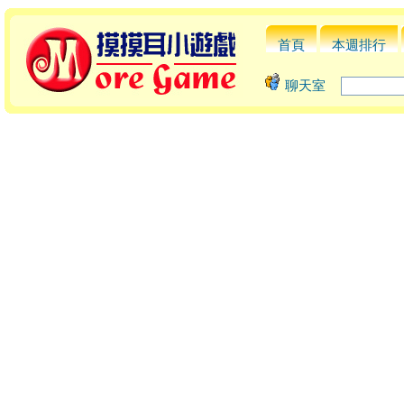
首頁
本週排行
聊天室