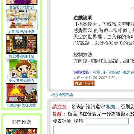
老巫婆的植樹節
遊戲說明
【檔案較大，下載讀取需稍
感覺跟OL的遊戲非常相似
妙廚師-熱狗小攤
天空的世界裡，進入你的奇幻
PC說話，以便得知更多的資
控制方法
經營香濃咖啡館
方向鍵-控制移動跳躍，z鍵
遊戲標籤：
可愛
,
小小冒險島
,
楓之
星期一 十月 29, 2007 9:20 pm
美女養可愛寵物
檢視全部評論
狗廚師的美味比薩
請注意
：發表評論請遵守
板規
，否則
提醒
： 留言將在發表完一分鐘後顯示
發表評論 暱稱
熱門推薦