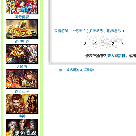
奧奇傳說
表情符號
|
上傳圖片
(
抓圖教學
、
貼圖教學
)
砲砲坦克
發表評論請先
登入
或
註冊
。或
大國戰
上一個：減肥問答-心理測驗
霸道江湖
傳神