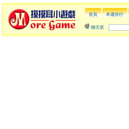
首頁
本週排行
聊天室