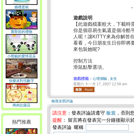
婚禮蛋糕
遊戲說明
【此遊戲檔案較大，下載時
你是個容易生氣還是個冷酷平
萬聖節的禮物
人呢！讓KITTY來為你解
看看，今日朋友生日你即將要
來包裝她呢?
小熊貓的愛情花朵
控制方法
滑鼠點擊選項。
遊戲標籤：
心理測驗
,
女生
快樂派對找數字
星期六 十一月 17, 2007 12:58 am
檢視全部評論
烤肉比薩店
請注意
：發表評論請遵守
板規
，否則
提醒
： 留言將在發表完一分鐘後顯示
熱門推薦
發表評論 暱稱