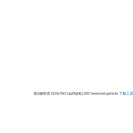
最佳解析度 1024x768 CopyRight(c) 2007 www.more.game.tw
下載工