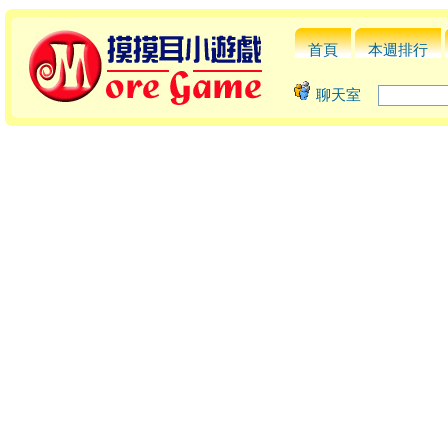
首頁
本週排行
聊天室