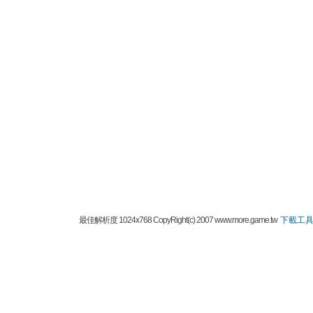
最佳解析度 1024x768 CopyRight(c) 2007 www.more.game.tw
下載工