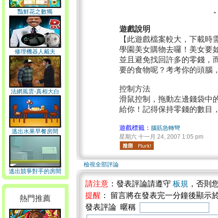
豔鮮花之數獨
遊戲說明
【此遊戲檔案較大，下載時
學園美女購物去囉！美女要
修理機器人戴夫
並且避免找回許多的零錢，
要的食物呢？考考你的頭腦
控制方法
法網風雲-真相大白
滑鼠控制，拖動左邊錢袋中
給你！記得保持零錢的數目
遊戲標籤：
腦筋急轉彎
逃出水果早餐房間
星期六 十一月 24, 2007 1:05 pm
檢視全部評論
逃出競爭對手的房間
請注意
：發表評論請遵守
板規
，否則
提醒
： 留言將在發表完一分鐘後顯示
熱門推薦
發表評論 暱稱