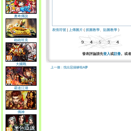
奧奇傳說
表情符號
|
上傳圖片
(
抓圖教學
、
貼圖教學
)
砲砲坦克
發表評論請先
登入
或
註冊
。或
大國戰
上一個：找出惡搞哆啦A夢
霸道江湖
傳神