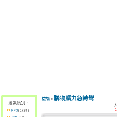
購物腦力急轉彎
益智
遊戲類別：
1
RPG
( 1729 )