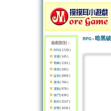
暗黑破
RPG
遊戲類別：
RPG
( 1729 )
音樂
( 145 )
戰略
( 1161 )
懷舊
( 240 )
益智
( 2956 )
賽車
( 784 )
運動
( 979 )
格鬥
( 639 )
動作
( 3137 )
射擊
( 1630 )