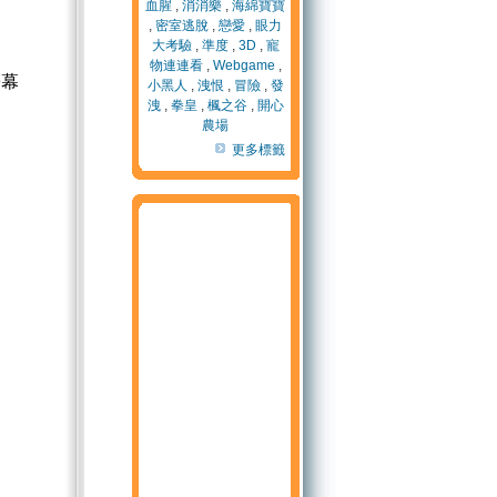
血腥
,
消消樂
,
海綿寶寶
,
密室逃脫
,
戀愛
,
眼力
大考驗
,
準度
,
3D
,
寵
物連連看
,
Webgame
,
螢幕
小黑人
,
洩恨
,
冒險
,
發
洩
,
拳皇
,
楓之谷
,
開心
農場
更多標籤