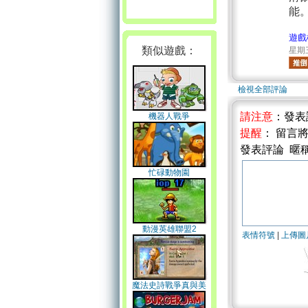
能
遊戲
類似遊戲：
星期三
檢視全部評論
請注意
：發表
機器人戰爭
提醒
： 留言
發表評論 暱
忙碌動物園
動漫英雄聯盟2
表情符號
|
上傳圖
魔法史詩戰爭真與美