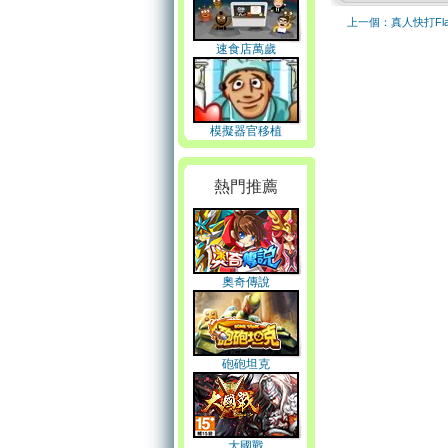
上一個：真人快打Fla
速食店萬歲
模擬器官移植
熱門推薦
奧奇傳說
砲砲坦克
大國戰