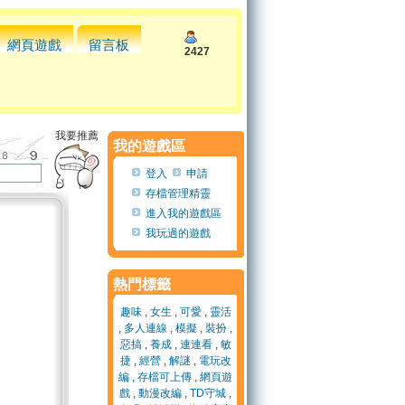
網頁遊戲
留言板
2427
我要推薦
我的遊戲區
登入
申請
存檔管理精靈
進入我的遊戲區
我玩過的遊戲
熱門標籤
趣味
,
女生
,
可愛
,
靈活
,
多人連線
,
模擬
,
裝扮
,
惡搞
,
養成
,
連連看
,
敏
捷
,
經營
,
解謎
,
電玩改
編
,
存檔可上傳
,
網頁遊
戲
,
動漫改編
,
TD守城
,