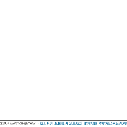
 2007 www.more.game.tw
下載工具列
版權聲明
流量統計
網站地圖
本網站已依台灣網