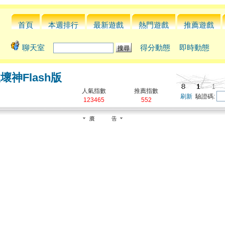
首頁
本週排行
最新遊戲
熱門遊戲
推薦遊戲
聊天室
得分動態
即時動態
壞神Flash版
人氣指數
推薦指數
刷新
驗證碼:
123465
552