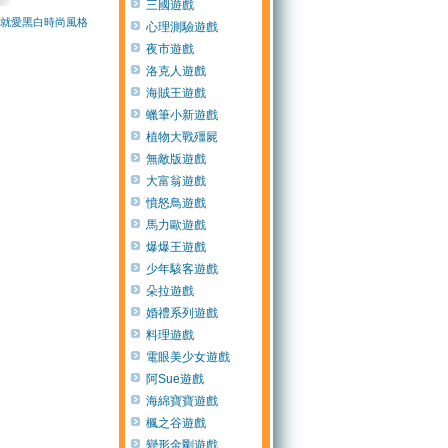
三國遊戲
就愛黑白時尚風格
心理測驗遊戲
夜市遊戲
洛克人遊戲
海賊王遊戲
蠟筆小新遊戲
植物大戰殭屍
無敵版遊戲
大富翁遊戲
憤怒鳥遊戲
馬力歐遊戲
爆爆王遊戲
少年駭客遊戲
朵拉遊戲
婚禮系列遊戲
料理遊戲
電眼美少女遊戲
阿Sue遊戲
海綿寶寶遊戲
楓之谷遊戲
變形金剛遊戲