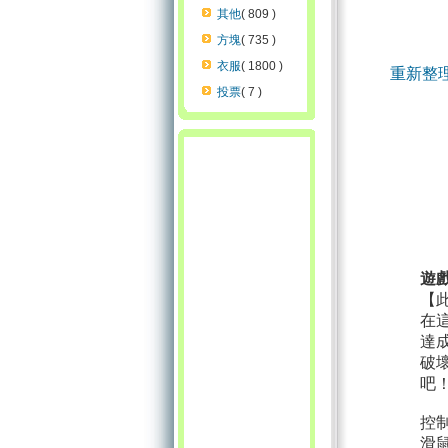
其他
( 809 )
方塊
( 735 )
衣服
( 1800 )
重新整
投票
( 7 )
遊
【
在
達
破
吧
控
滑鼠