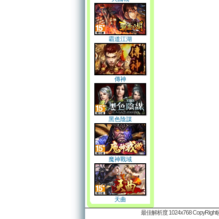
霸道江湖
傳神
黑色陰謀
魔神戰域
天曲
最佳解析度 1024x768 CopyRight(c)