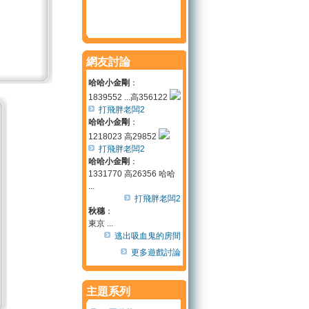
網友討論
哈哈小金剛
：
1839552 ...高356122
打飛胖老闆2
哈哈小金剛
：
1218023 高29852
打飛胖老闆2
哈哈小金剛
：
1331770 高26356 哈哈
...
打飛胖老闆2
秋穗
：
東京 ...
逃出吸血鬼的房間
更多遊戲討論
主題系列