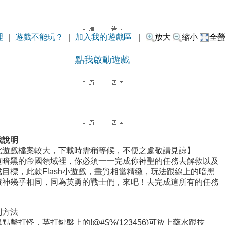
理
｜
遊戲不能玩？
｜
加入我的遊戲區
｜
放大
縮小
全
點我啟動遊戲
戲說明
此遊戲檔案較大，下載時需稍等候，不便之處敬請見諒】
這暗黑的帝國領域裡，你必須一一完成你神聖的任務去解救以及
成目標，此款Flash小遊戲，畫質相當精緻，玩法跟線上的暗黑
壞神幾乎相同，同為英勇的戰士們，來吧！去完成這所有的任務
！
制方法
點擊打怪，英打鍵盤上的!@#$%(123456)可放上藥水跟技