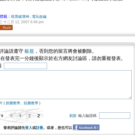
。
標籤：
暗黑破壞神
,
電玩改編
 十二月 12, 2007 6:46 pm
評論請遵守
板規
，否則您的留言將會被刪除。
將在發表完一分鐘後顯示於右方網友討論區，請勿重複發表。
稱
片
(
抓圖教學
、
貼圖教學
)
刷新
輸入驗證碼
發表評論請先
登入
或
註冊
。或者，您也可以