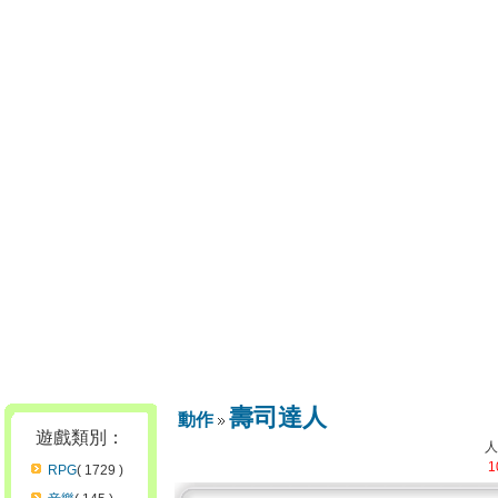
壽司達人
動作
遊戲類別：
1
RPG
( 1729 )