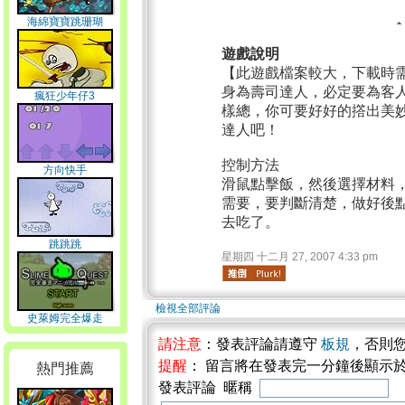
海綿寶寶跳珊瑚
遊戲說明
【此遊戲檔案較大，下載時
身為壽司達人，必定要為客
瘋狂少年仔3
樣總，你可要好好的撘出美
達人吧！
控制方法
方向快手
滑鼠點擊飯，然後選擇材料
需要，要判斷清楚，做好後
去吃了。
跳跳跳
星期四 十二月 27, 2007 4:33 pm
檢視全部評論
史萊姆完全爆走
請注意
：發表評論請遵守
板規
，否則
提醒
： 留言將在發表完一分鐘後顯示
熱門推薦
發表評論 暱稱