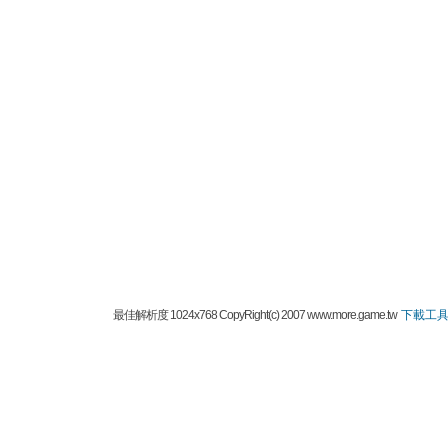
最佳解析度 1024x768 CopyRight(c) 2007 www.more.game.tw
下載工