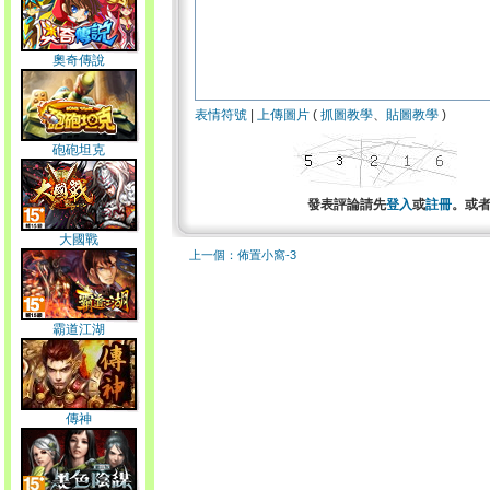
奧奇傳說
表情符號
|
上傳圖片
(
抓圖教學
、
貼圖教學
)
砲砲坦克
發表評論請先
登入
或
註冊
。或
大國戰
上一個：佈置小窩-3
霸道江湖
傳神