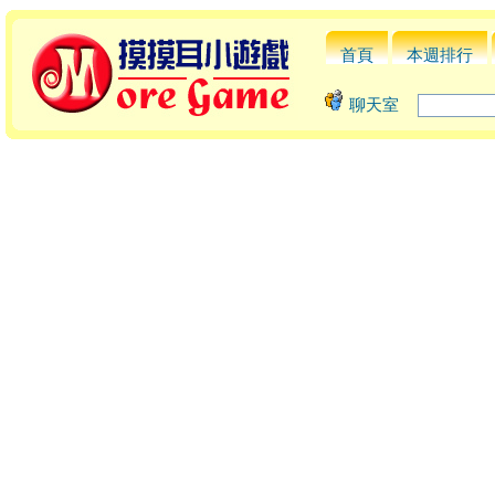
首頁
本週排行
聊天室