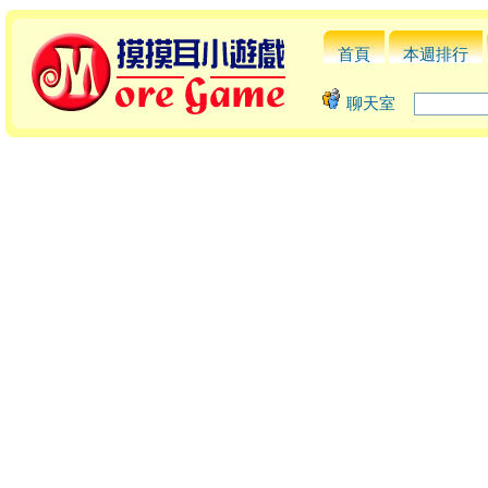
首頁
本週排行
聊天室