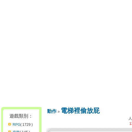
電梯裡偷放屁
動作
遊戲類別：
1
RPG
( 1729 )