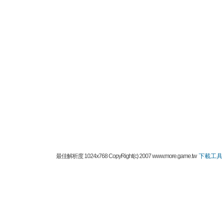
最佳解析度 1024x768 CopyRight(c) 2007 www.more.game.tw
下載工