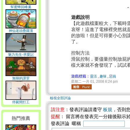
幫蜜蜂回峰巢
遊戲說明
【此遊戲檔案較大，下載時
哀呀！這進了電梯裡突然就
神仙老頭疊羅漢
的放啦！但是可得要小心別
了。
控制方法
魅力先生-求愛記
滑鼠控制，要儘量控制放屁
樣大家就不會發現了，試試
遊戲標籤：
靈活
,
趣味
,
惡搞
無聊的課堂
星期二 一月 01, 2008 6:24 pm
檢視全部評論
停屍間打工
請注意
：發表評論請遵守
板規
，否則
提醒
： 留言將在發表完一分鐘後顯示
熱門推薦
發表評論 暱稱