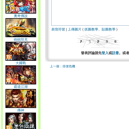
奧奇傳說
表情符號
|
上傳圖片
(
抓圖教學
、
貼圖教學
)
砲砲坦克
發表評論請先
登入
或
註冊
。或
大國戰
上一個：排便危機
霸道江湖
傳神