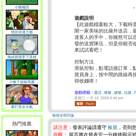
小雞種田
遊戲說明
【此遊戲檔案較大，下載時
開一家美味的比薩外送店，
情侶浪漫之吻
達客人的手中，你雖然可以
發的送貨隊伍，但是你能否
來試試看吧！
海綿寶寶零下英雄
控制方法
滑鼠控制，點電話接訂單，
貨員身上，按中間的路線再
得收錢唷！
小猴子超級瑪麗
遊戲標籤：
靈活
,
模擬
,
披薩
,
比薩
,
星期三 一月 16, 2008 8:40 pm
暴打美女出氣
檢視全部評論
熱門推薦
請注意
：發表評論請遵守
板規
，否則
提醒
： 留言將在發表完一分鐘後顯示