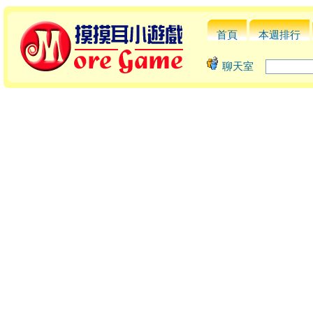
首頁
本週排行
聊天室