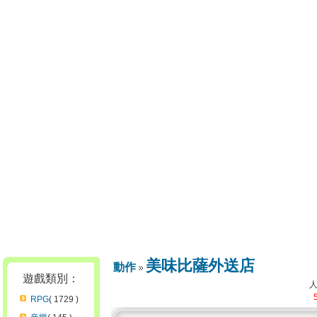
美味比薩外送店
動作
遊戲類別：
RPG
( 1729 )