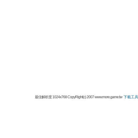
最佳解析度 1024x768 CopyRight(c) 2007 www.more.game.tw
下載工