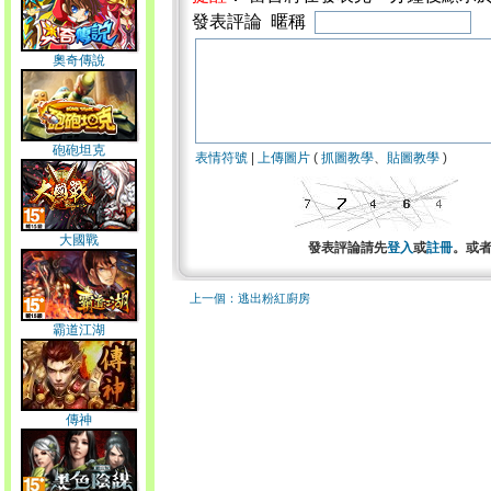
發表評論 暱稱
奧奇傳說
砲砲坦克
表情符號
|
上傳圖片
(
抓圖教學
、
貼圖教學
)
大國戰
發表評論請先
登入
或
註冊
。或
上一個：逃出粉紅廚房
霸道江湖
傳神