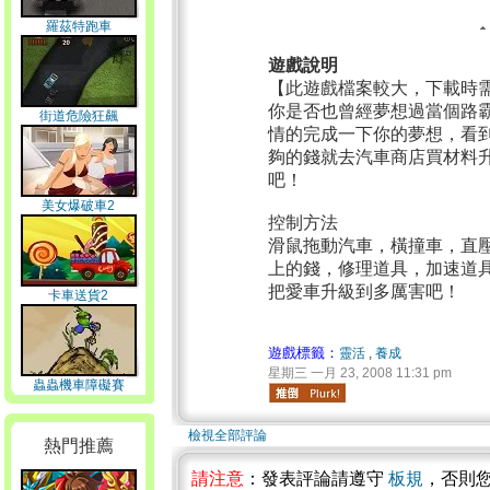
羅茲特跑車
遊戲說明
【此遊戲檔案較大，下載時
你是否也曾經夢想過當個路
街道危險狂飆
情的完成一下你的夢想，看
夠的錢就去汽車商店買材料
吧！
美女爆破車2
控制方法
滑鼠拖動汽車，橫撞車，直
上的錢，修理道具，加速道
把愛車升級到多厲害吧！
卡車送貨2
遊戲標籤：
靈活
,
養成
星期三 一月 23, 2008 11:31 pm
蟲蟲機車障礙賽
檢視全部評論
熱門推薦
請注意
：發表評論請遵守
板規
，否則