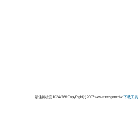
最佳解析度 1024x768 CopyRight(c) 2007 www.more.game.tw
下載工