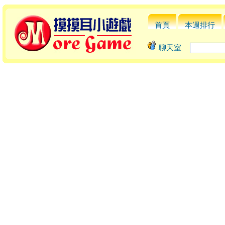
首頁
本週排行
聊天室