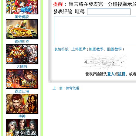
提醒
： 留言將在發表完一分鐘後顯示
發表評論 暱稱
奧奇傳說
砲砲坦克
表情符號
|
上傳圖片
(
抓圖教學
、
貼圖教學
)
大國戰
發表評論請先
登入
或
註冊
。或
上一個：擦背取暖
霸道江湖
傳神