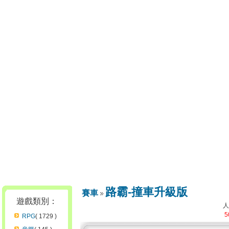
路霸-撞車升級版
賽車
遊戲類別：
5
RPG
( 1729 )