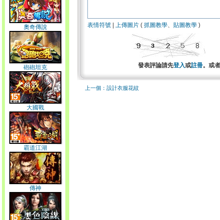
表情符號
|
上傳圖片
(
抓圖教學
、
貼圖教學
)
奧奇傳說
發表評論請先
登入
或
註冊
。或
砲砲坦克
上一個：設計衣服花紋
大國戰
霸道江湖
傳神