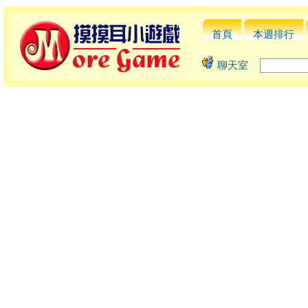
首頁
本週排行
聊天室