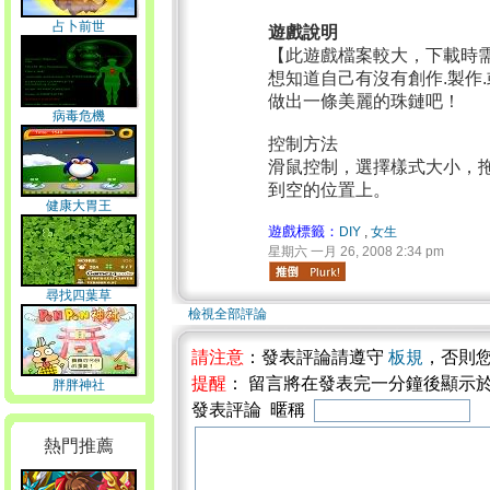
占卜前世
遊戲說明
【此遊戲檔案較大，下載時
想知道自己有沒有創作.製作.
做出一條美麗的珠鏈吧！
病毒危機
控制方法
滑鼠控制，選擇樣式大小，
到空的位置上。
健康大胃王
遊戲標籤：
DIY
,
女生
星期六 一月 26, 2008 2:34 pm
尋找四葉草
檢視全部評論
請注意
：發表評論請遵守
板規
，否則
提醒
： 留言將在發表完一分鐘後顯示
胖胖神社
發表評論 暱稱
熱門推薦