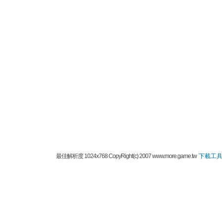
最佳解析度 1024x768 CopyRight(c) 2007 www.more.game.tw
下載工