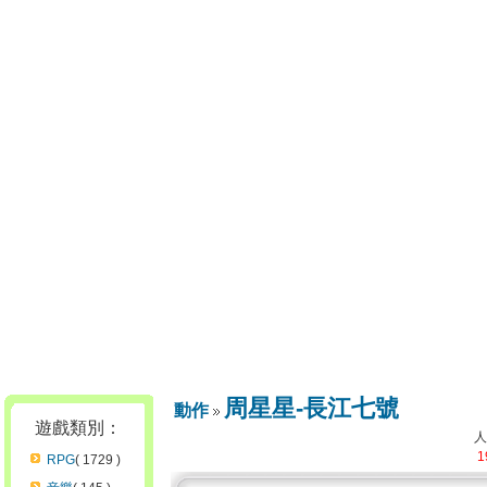
周星星-長江七號
動作
遊戲類別：
1
RPG
( 1729 )