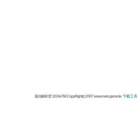
最佳解析度 1024x768 CopyRight(c) 2007 www.more.game.tw
下載工