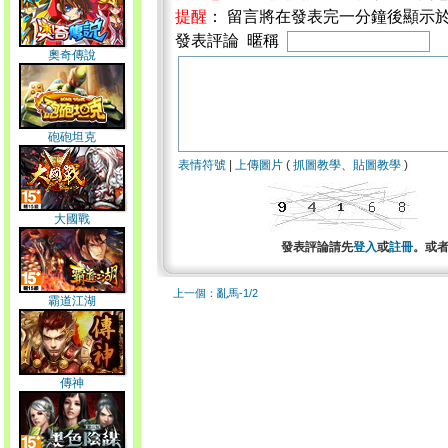
提醒
： 留言將在發表完一分鐘後顯示
發表評論 暱稱
奧奇傳說
砲砲坦克
表情符號
|
上傳圖片
(
抓圖教學
、
貼圖教學
)
大國戰
發表評論請先
登入
或
註冊
。或
上一個：亂馬-1/2
霸道江湖
傳神