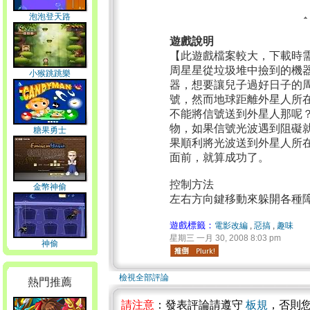
泡泡登天路
遊戲說明
【此遊戲檔案較大，下載時
周星星從垃圾堆中撿到的機
小猴跳跳樂
器，想要讓兒子過好日子的
號，然而地球距離外星人所
不能將信號送到外星人那呢
物，如果信號光波遇到阻礙
糖果勇士
果順利將光波送到外星人所
面前，就算成功了。
控制方法
金幣神偷
左右方向鍵移動來躲開各種
遊戲標籤：
電影改編
,
惡搞
,
趣味
星期三 一月 30, 2008 8:03 pm
神偷
檢視全部評論
熱門推薦
請注意
：發表評論請遵守
板規
，否則