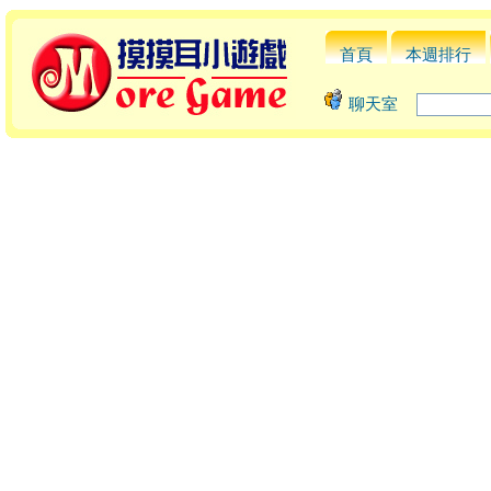
首頁
本週排行
聊天室