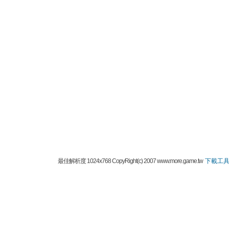
最佳解析度 1024x768 CopyRight(c) 2007 www.more.game.tw
下載工