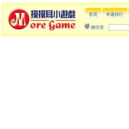
首頁
本週排行
聊天室