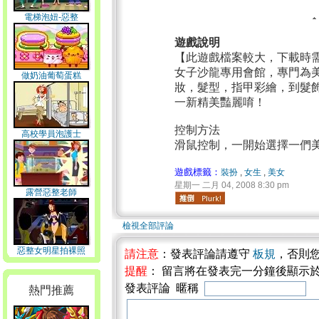
電梯泡妞-惡整
遊戲說明
【此遊戲檔案較大，下載時
女子沙龍專用會館，專門為
做奶油葡萄蛋糕
妝，髮型，指甲彩繪，到髮
一新精美豔麗唷！
控制方法
高校學員泡護士
滑鼠控制，一開始選擇一們
遊戲標籤：
裝扮
,
女生
,
美女
星期一 二月 04, 2008 8:30 pm
露營惡整老師
檢視全部評論
惡整女明星拍裸照
請注意
：發表評論請遵守
板規
，否則
提醒
： 留言將在發表完一分鐘後顯示
發表評論 暱稱
熱門推薦