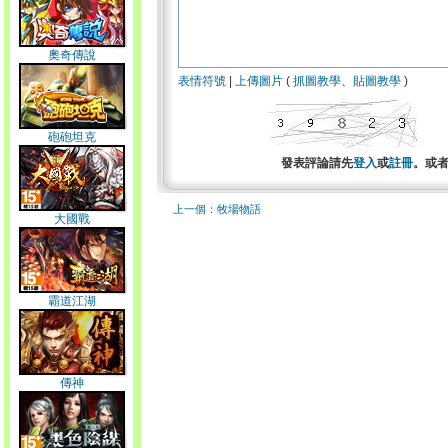
奧奇傳說
表情符號
|
上傳圖片
(
抓圖教學
、
貼圖教學
)
砲砲坦克
發表評論請先
登入
或
註冊
。或
上一個：牧場物語
大國戰
霸道江湖
傳神