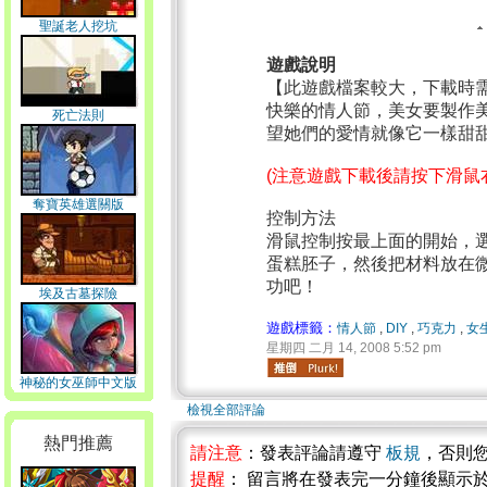
聖誕老人挖坑
遊戲說明
【此遊戲檔案較大，下載時
快樂的情人節，美女要製作
死亡法則
望她們的愛情就像它一樣甜
(注意遊戲下載後請按下滑鼠
奪寶英雄選關版
控制方法
滑鼠控制按最上面的開始，選
蛋糕胚子，然後把材料放在
功吧！
埃及古墓探險
遊戲標籤：
情人節
,
DIY
,
巧克力
,
女
星期四 二月 14, 2008 5:52 pm
神秘的女巫師中文版
檢視全部評論
熱門推薦
請注意
：發表評論請遵守
板規
，否則
提醒
： 留言將在發表完一分鐘後顯示