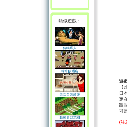
類似遊戲：
偷瞄達人
糯米飯糰店
遊
【
日
美女自製薄餅
定
跟
可
栽種盆栽花園
(