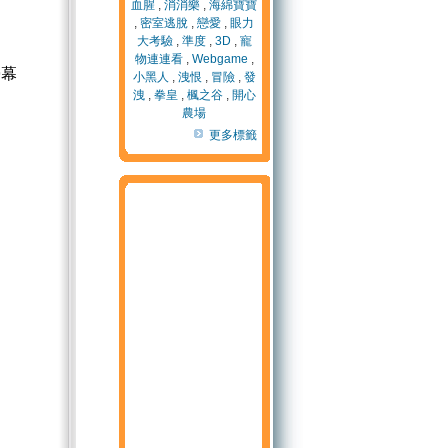
血腥
,
消消樂
,
海綿寶寶
,
密室逃脫
,
戀愛
,
眼力
大考驗
,
準度
,
3D
,
寵
物連連看
,
Webgame
,
螢幕
小黑人
,
洩恨
,
冒險
,
發
洩
,
拳皇
,
楓之谷
,
開心
農場
更多標籤