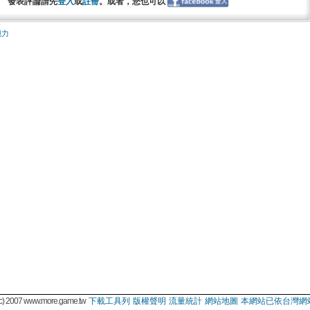
發表評論請先
登入
或
註冊
。或者，您也可以
腕力
 2007 www.more.game.tw
下載工具列
版權聲明
流量統計
網站地圖
本網站已依台灣網