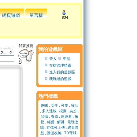
網頁遊戲
留言板
834
我要推薦
我的遊戲區
登入
申請
存檔管理精靈
進入我的遊戲區
我玩過的遊戲
熱門標籤
趣味
,
女生
,
可愛
,
靈活
,
多人連線
,
模擬
,
裝扮
,
惡搞
,
養成
,
連連看
,
敏
捷
,
經營
,
解謎
,
電玩改
編
,
存檔可上傳
,
網頁遊
戲
,
動漫改編
,
TD守城
,