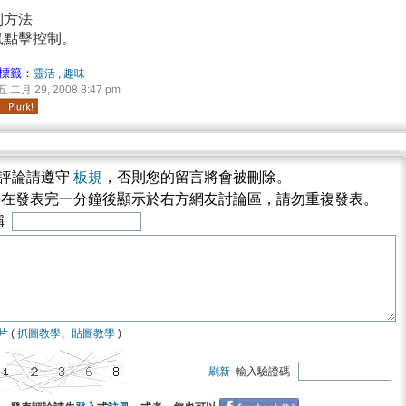
制方法
鼠點擊控制。
標籤：
靈活
,
趣味
二月 29, 2008 8:47 pm
評論請遵守
板規
，否則您的留言將會被刪除。
將在發表完一分鐘後顯示於右方網友討論區，請勿重複發表。
稱
片
(
抓圖教學
、
貼圖教學
)
刷新
輸入驗證碼