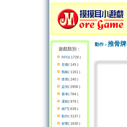
推骨牌
動作
遊戲類別：
RPG
( 1729 )
音樂
( 145 )
戰略
( 1161 )
懷舊
( 240 )
益智
( 2956 )
賽車
( 784 )
運動
( 979 )
格鬥
( 639 )
動作
( 3137 )
射擊
( 1630 )