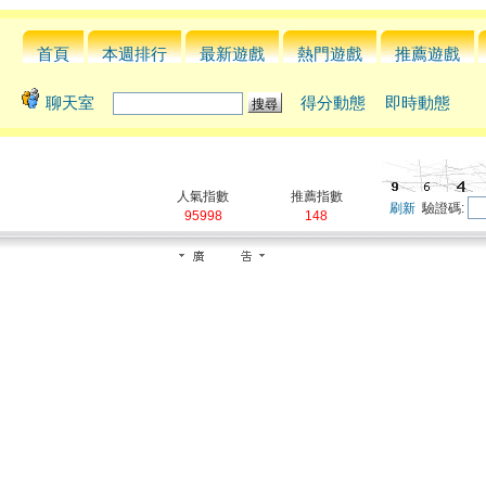
首頁
本週排行
最新遊戲
熱門遊戲
推薦遊戲
聊天室
得分動態
即時動態
人氣指數
推薦指數
刷新
驗證碼:
95998
148