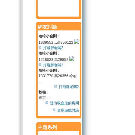
網友討論
哈哈小金剛
：
1839552 ...高356122
打飛胖老闆2
哈哈小金剛
：
1218023 高29852
打飛胖老闆2
哈哈小金剛
：
1331770 高26356 哈哈
...
打飛胖老闆2
秋穗
：
東京 ...
逃出吸血鬼的房間
更多遊戲討論
主題系列