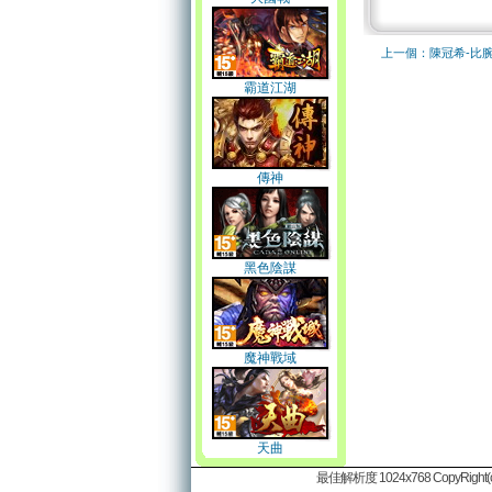
上一個：陳冠希-比
霸道江湖
傳神
黑色陰謀
魔神戰域
天曲
最佳解析度 1024x768 CopyRight(c)