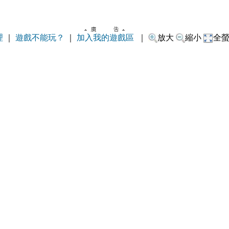
理
｜
遊戲不能玩？
｜
加入我的遊戲區
｜
放大
縮小
全