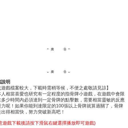
戲說明
此遊戲檔案較大，下載時需稍等候，不便之處敬請見諒】
本人相當喜愛也研究有一定程度的指骨牌小遊戲，在遊戲中會限
在多少時間內必須達到一定骨牌的點擊數，需要相當靈敏的反應
眼力呢！如果你能到達限定的100張以上骨牌就算過關了，骨牌
是出得相當快，努力突破新高吧！
注意遊戲下載後請按下滑鼠右鍵選擇播放即可遊戲)