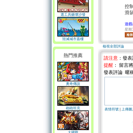
控
滑
選工具砸壞沙發
遊戲
星期五 
毀滅城市蓋樓
檢視全部評論
熱門推薦
請注意
：發表
提醒
： 留言
發表評論 暱
奧奇傳說
砲砲坦克
表情符號
|
上傳圖
大國戰