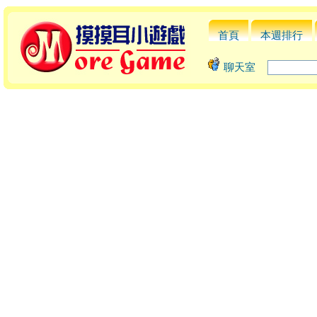
首頁
本週排行
聊天室