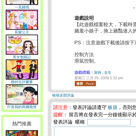
一見鍾情
遊戲說明
【此遊戲檔案較大，下載時
嬌羞小娘子，換上嬌豔迷人
長髮公主
PS：注意遊戲下載後請按
控制方法
美女相親記
滑鼠控制。
遊戲標籤：
裝扮
,
女生
星期三 三月 05, 2008 5:32 pm
模特兒評審賽
檢視全部評論
打造我的異國風情
請注意
：發表評論請遵守
板規
，否則
提醒
： 留言將在發表完一分鐘後顯示
發表評論 暱稱
熱門推薦