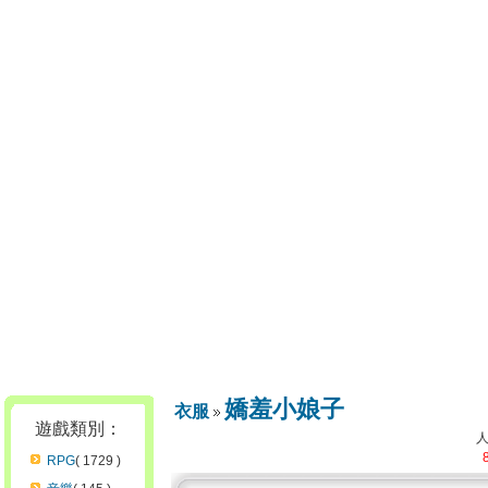
嬌羞小娘子
衣服
遊戲類別：
RPG
( 1729 )