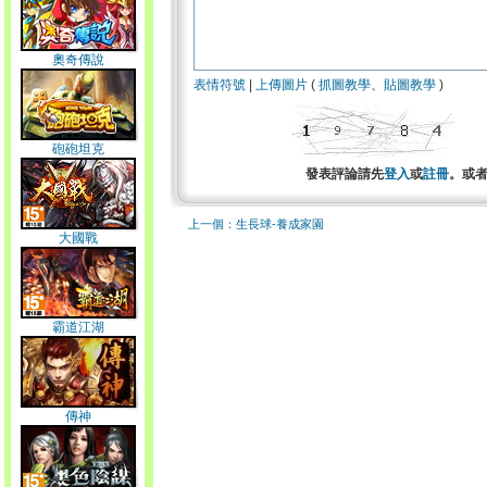
奧奇傳說
表情符號
|
上傳圖片
(
抓圖教學
、
貼圖教學
)
砲砲坦克
發表評論請先
登入
或
註冊
。或
上一個：生長球-養成家園
大國戰
霸道江湖
傳神