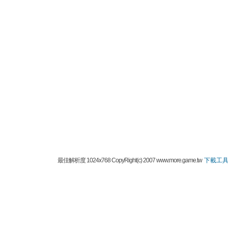
最佳解析度 1024x768 CopyRight(c) 2007 www.more.game.tw
下載工