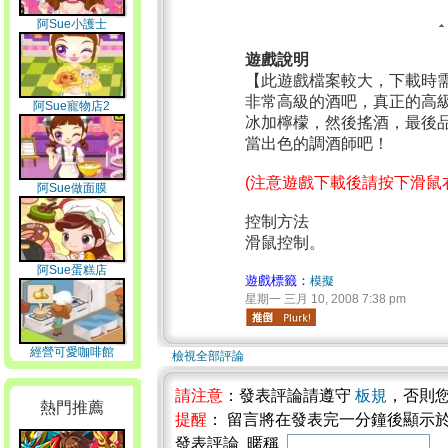
阿Sue小護士
遊戲說明
【此遊戲檔案較大，下載時
非常高級的酒吧，真正的高
阿Sue寵物店2
冰加檸檬，然後搖酒，最後
當出色的調酒師吧！
(注意遊戲下載後請按下滑鼠
阿Sue做面膜
控制方法
滑鼠控制。
阿Sue蛋糕店
遊戲標籤：
模擬
星期一 三月 10, 2008 7:38 pm
經營可愛咖啡館
檢視全部評論
請注意
：發表評論請遵守
板規
，否則
熱門推薦
提醒
： 留言將在發表完一分鐘後顯示
發表評論 暱稱