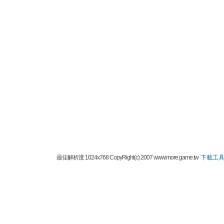
最佳解析度 1024x768 CopyRight(c) 2007 www.more.game.tw
下載工