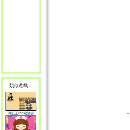
類似遊戲：
海賊王rpg索隆篇
v1.0