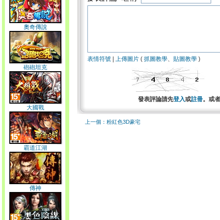
奧奇傳說
表情符號
|
上傳圖片
(
抓圖教學
、
貼圖教學
)
砲砲坦克
發表評論請先
登入
或
註冊
。或
大國戰
上一個：粉紅色3D豪宅
霸道江湖
傳神