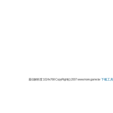
最佳解析度 1024x768 CopyRight(c) 2007 www.more.game.tw
下載工