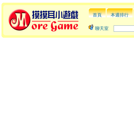
首頁
本週排行
聊天室