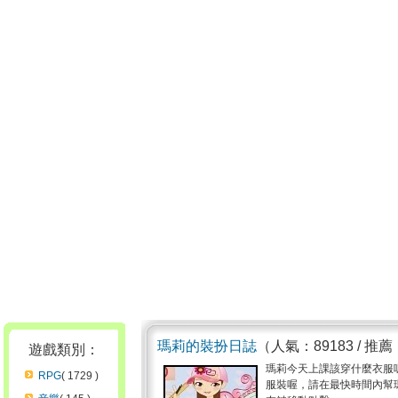
瑪莉的裝扮日誌
（人氣：89183 / 推薦
遊戲類別：
瑪莉今天上課該穿什麼衣服
RPG
( 1729 )
服裝喔，請在最快時間內幫瑪