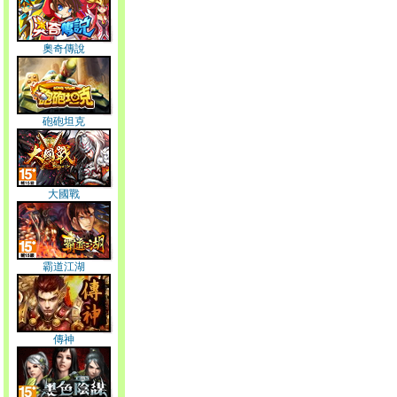
奧奇傳說
砲砲坦克
大國戰
霸道江湖
傳神