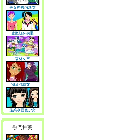
美女秀秀的新衣
雙胞姐妹換裝
森林女王
湖邊雅緻女子
溫柔水藍色少女
熱門推薦