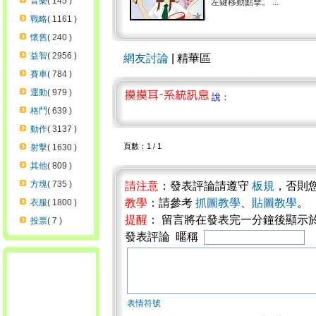
音樂
( 145 )
左鍵移動點擊。 ...
戰略
( 1161 )
懷舊
( 240 )
益智
( 2956 )
網友討論
| 精華區
賽車
( 784 )
運動
( 979 )
說：
格鬥
( 639 )
動作
( 3137 )
頁數：1 / 1
射擊
( 1630 )
其他
( 809 )
方塊
( 735 )
請注意
：發表評論請遵守
板規
，否則
教學
：請參考
抓圖教學
、
貼圖教學
。
衣服
( 1800 )
提醒
： 留言將在發表完一分鐘後顯示
投票
( 7 )
發表評論 暱稱
表情符號