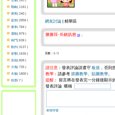
音樂
( 145 )
戰略
( 1161 )
懷舊
( 240 )
益智
( 2956 )
網友討論
| 精華區
賽車
( 784 )
運動
( 979 )
說：
格鬥
( 639 )
動作
( 3137 )
頁數：1 / 1
射擊
( 1630 )
其他
( 809 )
方塊
( 735 )
請注意
：發表評論請遵守
板規
，否則
教學
：請參考
抓圖教學
、
貼圖教學
。
衣服
( 1800 )
提醒
： 留言將在發表完一分鐘後顯示
投票
( 7 )
發表評論 暱稱
表情符號