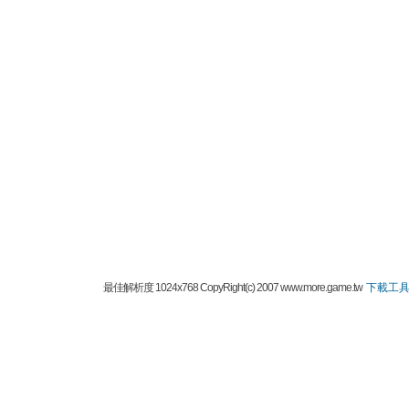
最佳解析度 1024x768 CopyRight(c) 2007 www.more.game.tw
下載工