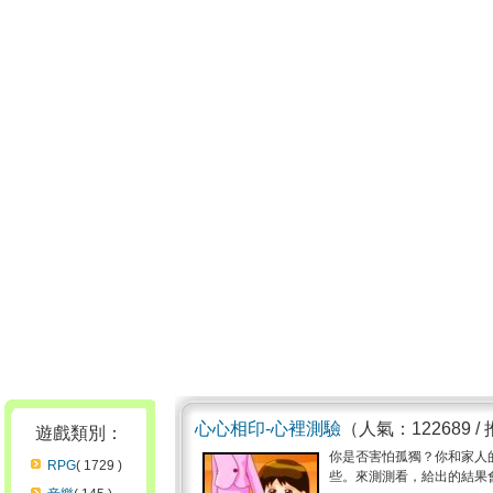
心心相印-心裡測驗
（人氣：122689 /
遊戲類別：
你是否害怕孤獨？你和家人
RPG
( 1729 )
些。來測測看，給出的結果會對