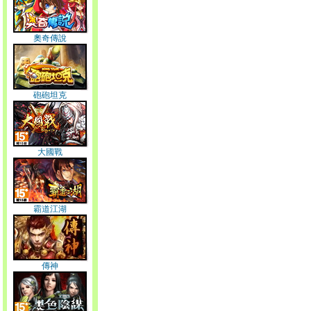
奧奇傳說
砲砲坦克
大國戰
霸道江湖
傳神