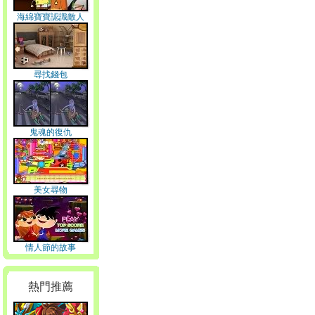
海綿寶寶認識敵人
尋找錢包
鬼魂的復仇
美女尋物
情人節的故事
熱門推薦