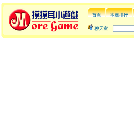
首頁
本週排行
聊天室