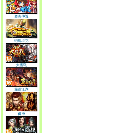
奧奇傳說
砲砲坦克
大國戰
霸道江湖
傳神