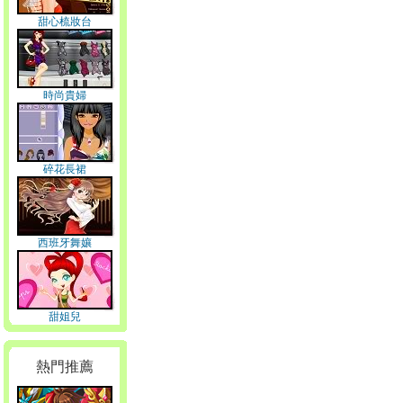
甜心梳妝台
時尚貴婦
碎花長裙
西班牙舞孃
甜姐兒
熱門推薦