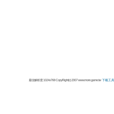
最佳解析度 1024x768 CopyRight(c) 2007 www.more.game.tw
下載工