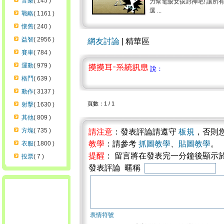
音樂
( 145 )
力幫電眼女孩封神吧! 讓所有
選 ...
戰略
( 1161 )
懷舊
( 240 )
益智
( 2956 )
網友討論
| 精華區
賽車
( 784 )
運動
( 979 )
說：
格鬥
( 639 )
動作
( 3137 )
頁數：1 / 1
射擊
( 1630 )
其他
( 809 )
方塊
( 735 )
請注意
：發表評論請遵守
板規
，否則
教學
：請參考
抓圖教學
、
貼圖教學
。
衣服
( 1800 )
提醒
： 留言將在發表完一分鐘後顯示
投票
( 7 )
發表評論 暱稱
表情符號