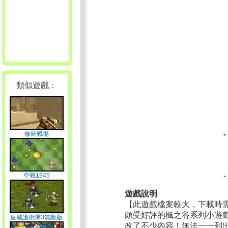
類似遊戲：
修羅戰場
空戰1945
遊戲說明
【此遊戲檔案較大，下載時
頗受好評的楓之谷系列小遊戲
皇城護衛隊3無敵版
改了不少內容！無法一一列