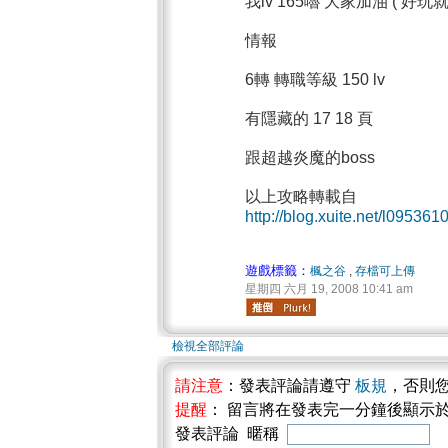
我lv 165嚕 大家加油 ( 好
情報
6轉 轉職等級 150 lv
有隱藏的 17 18 頁
跟超越炎魔的boss
以上攻略轉載自
http://blog.xuite.net/l09536
遊戲標籤：
楓之谷
,
存檔可上傳
星期四 六月 19, 2008 10:41 am
檢視全部評論
請注意
：發表評論請遵守
板規
，否則
提醒
： 留言將在發表完一分鐘後顯示
發表評論 暱稱