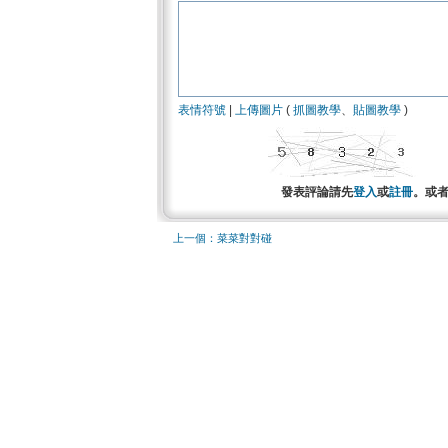
表情符號
|
上傳圖片
(
抓圖教學
、
貼圖教學
)
發表評論請先
登入
或
註冊
。或
上一個：菜菜對對碰