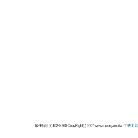
最佳解析度 1024x768 CopyRight(c) 2007 www.more.game.tw
下載工