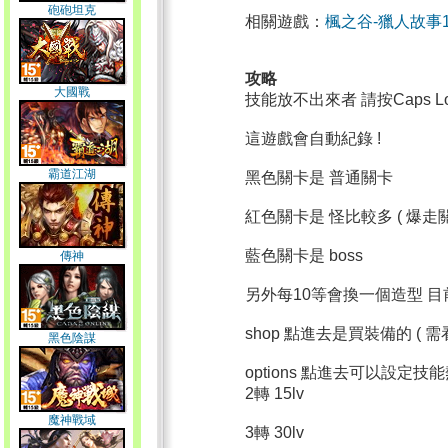
砲砲坦克
相關遊戲：
楓之谷-獵人故事1
攻略
大國戰
技能放不出來者 請按Caps L
這遊戲會自動紀錄 !
霸道江湖
黑色關卡是 普通關卡
紅色關卡是 怪比較多 ( 爆走
藍色關卡是 boss
傳神
另外每10等會換一個造型 目
shop 點進去是買裝備的 ( 需
黑色陰謀
options 點進去可以設定技
2轉 15lv
魔神戰域
3轉 30lv