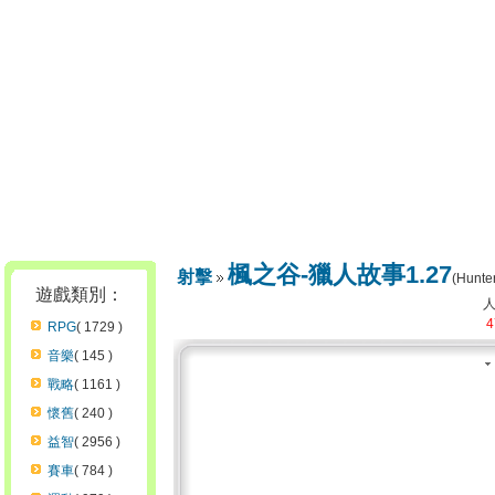
楓之谷-獵人故事1.27
射擊
(Hunter
遊戲類別：
4
RPG
( 1729 )
音樂
( 145 )
戰略
( 1161 )
懷舊
( 240 )
益智
( 2956 )
賽車
( 784 )