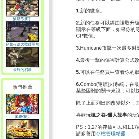
1.
新的徽章。
波斯弓箭手
2.
新的任務可以經由賺取升級
顯示在等級下面，如果你的
GP數值。
穿越火線大戰殭屍無
3.
Hurricane攻擊一次最多
敵版
4.
最後一擊的傷害計算公式
最終的召喚
5.
可以在任務頁中查看你的狀態(lev
6.
Combo(連續技)系統，
熱門推薦
某些困難的關卡來說，可以
除了上面列出的改變以外，
喜歡玩
楓之谷-獵人故事
的玩
奧奇傳說
PS：1.27的存檔可以和1.
請多善用
存檔管理精靈