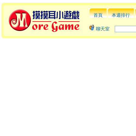
首頁
本週排行
聊天室