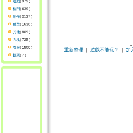
運動
( 979 )
格鬥
( 639 )
動作
( 3137 )
射擊
( 1630 )
其他
( 809 )
方塊
( 735 )
衣服
( 1800 )
重新整理
｜
遊戲不能玩？
｜
加
投票
( 7 )