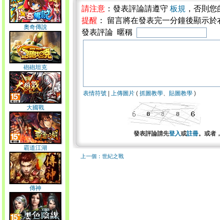
請注意
：發表評論請遵守
板規
，否則您
提醒
： 留言將在發表完一分鐘後顯示於
奧奇傳說
發表評論 暱稱
砲砲坦克
表情符號
|
上傳圖片
(
抓圖教學
、
貼圖教學
)
大國戰
發表評論請先
登入
或
註冊
。或者
霸道江湖
上一個：世紀之戰
傳神