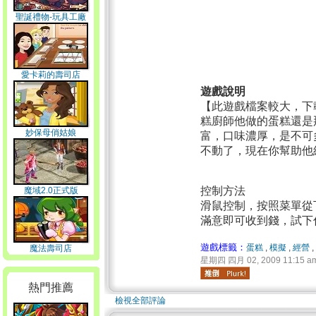
聖誕禮物-玩具工廠
愛卡莉的壽司店
遊戲說明
【此遊戲檔案較大，下
糕廚師他做的蛋糕還是
妙保母俏姑娘
富，口味濃厚，是不可
不動了，現在你幫助他
控制方法
魔域2.0正式版
滑鼠控制，按照菜單從
滿意即可收到錢，試下
遊戲標籤：
蛋糕
,
模擬
,
經營
,
魔法壽司店
星期四 四月 02, 2009 11:15 a
熱門推薦
檢視全部評論