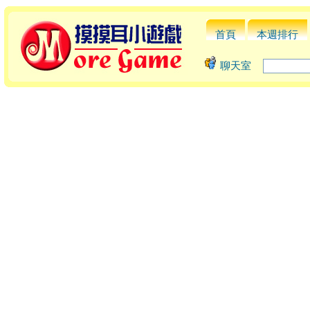
首頁
本週排行
聊天室