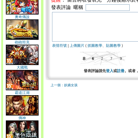
發表評論 暱稱
奧奇傳說
砲砲坦克
表情符號
|
上傳圖片
(
抓圖教學
、
貼圖教學
)
大國戰
發表評論請先
登入
或
註冊
。或者
上一個：妖嬌女孩
霸道江湖
傳神