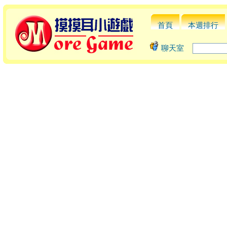
首頁
本週排行
聊天室