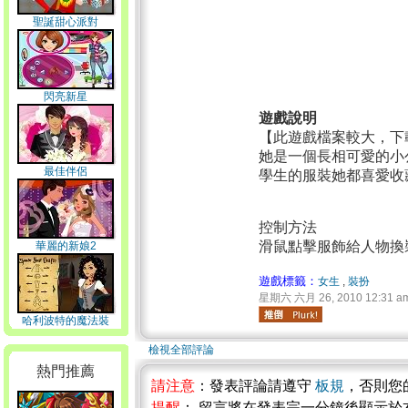
聖誕甜心派對
閃亮新星
遊戲說明
【此遊戲檔案較大，下
她是一個長相可愛的小
最佳伴侶
學生的服裝她都喜愛收
控制方法
滑鼠點擊服飾給人物換
華麗的新娘2
遊戲標籤：
女生
,
裝扮
星期六 六月 26, 2010 12:31 a
哈利波特的魔法裝
檢視全部評論
熱門推薦
請注意
：發表評論請遵守
板規
，否則您
提醒
： 留言將在發表完一分鐘後顯示於