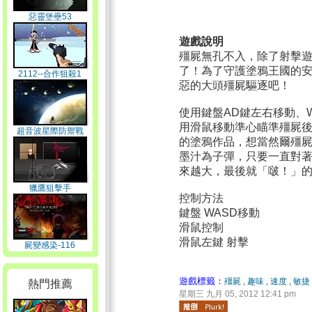
惡靈堡壘53
遊戲說明
殭屍無孔不入，除了射擊
了！為了守護塗鴉王國的
2112--合作狙殺1
惡的大頭殭屍驅逐吧！
使用鍵盤AD鍵左右移動、
用滑鼠移動準心瞄準殭屍後
超音波星際防禦戰
的塗鴉作品，想當然爾殭
墨汁為子彈，只要一直對
來越大，最後就「啵！」
獵鷹狙擊手
控制方法
鍵盤 WASD移動
滑鼠控制
滑鼠左鍵 射擊
屍變感染-116
遊戲標籤：
殭屍
,
趣味
,
速度
,
敏捷
熱門推薦
星期三 九月 05, 2012 12:41 pm