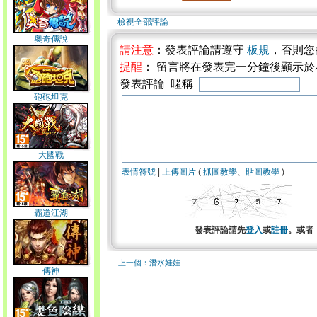
檢視全部評論
奧奇傳說
請注意
：發表評論請遵守
板規
，否則您
提醒
： 留言將在發表完一分鐘後顯示
發表評論 暱稱
砲砲坦克
大國戰
表情符號
|
上傳圖片
(
抓圖教學
、
貼圖教學
)
霸道江湖
發表評論請先
登入
或
註冊
。或者
上一個：潛水娃娃
傳神