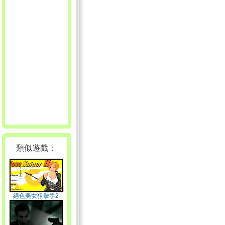
類似遊戲：
絕色美女狙擊手2