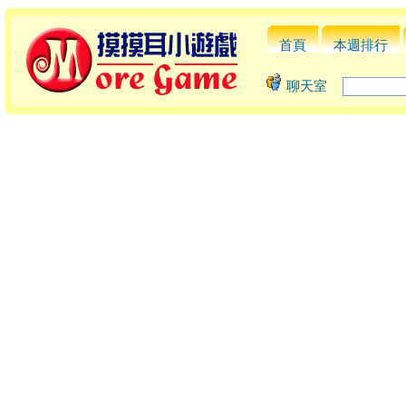
首頁
本週排行
聊天室