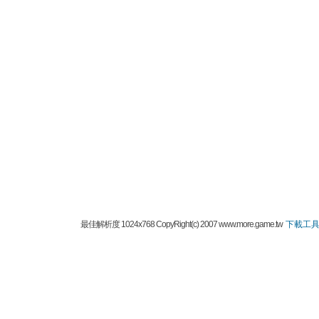
最佳解析度 1024x768 CopyRight(c) 2007 www.more.game.tw
下載工