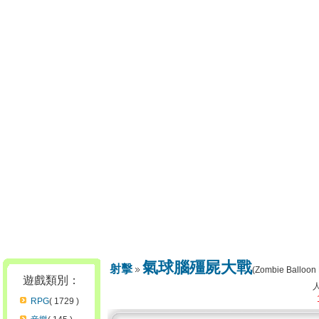
氣球腦殭屍大戰
射擊
(Zombie Balloon
遊戲類別：
RPG
( 1729 )