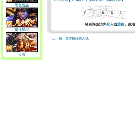
黑色陰謀
發表評論請先
登入
或
註冊
。或
魔神戰域
上一個：氣球腦殭屍大戰
天曲