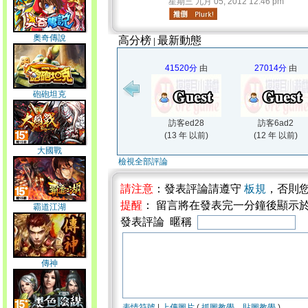
星期三 九月 05, 2012 12:46 pm
奧奇傳說
高分榜
最新動態
|
41520分
由
27014分
由
砲砲坦克
訪客ed28
訪客6ad2
(13 年 以前)
(12 年 以前)
大國戰
檢視全部評論
請注意
：發表評論請遵守
板規
，否則
提醒
： 留言將在發表完一分鐘後顯示
霸道江湖
發表評論 暱稱
傳神
表情符號
|
上傳圖片
(
抓圖教學
、
貼圖教學
)