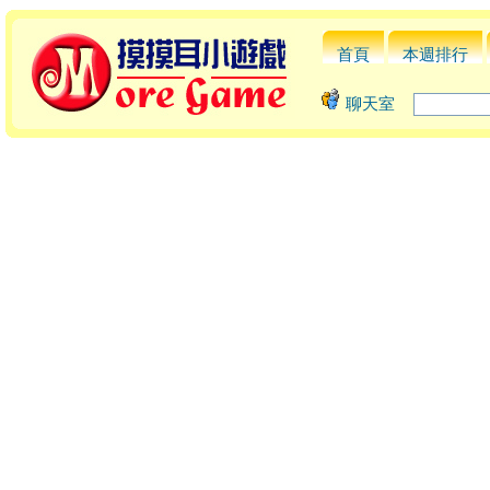
首頁
本週排行
聊天室