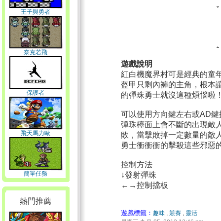
王子與勇者
奈克若飛
遊戲說明
紅白機魔界村可是經典的童
盔甲只剩內褲的主角，根本
保護者
的彈珠勇士就沒這種煩惱啦
可以使用方向鍵左右或AD鍵
彈珠檯面上會不斷的出現敵
飛天馬力歐
敗，當擊敗掉一定數量的敵
勇士衝衝衝的擊殺這些邪惡
控制方法
簡單任務
↓發射彈珠
←→控制擋板
熱門推薦
遊戲標籤：
趣味
,
競賽
,
靈活