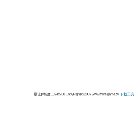
最佳解析度 1024x768 CopyRight(c) 2007 www.more.game.tw
下載工