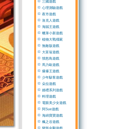
三國遊戲
心理測驗遊戲
夜市遊戲
洛克人遊戲
海賊王遊戲
蠟筆小新遊戲
植物大戰殭屍
無敵版遊戲
大富翁遊戲
憤怒鳥遊戲
馬力歐遊戲
爆爆王遊戲
少年駭客遊戲
朵拉遊戲
婚禮系列遊戲
料理遊戲
電眼美少女遊戲
阿Sue遊戲
海綿寶寶遊戲
楓之谷遊戲
變形金剛遊戲