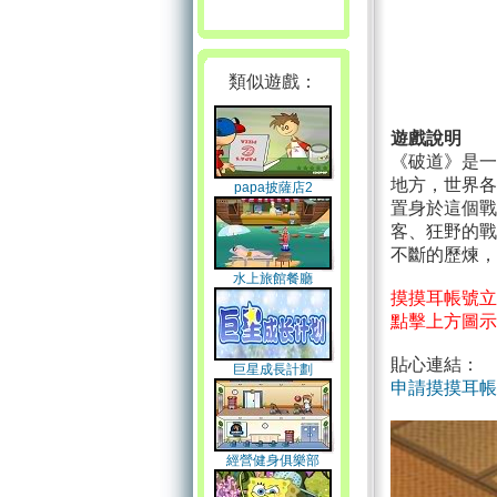
類似遊戲：
遊戲說明
《破道》是一
地方，世界各
papa披薩店2
置身於這個戰
客、狂野的戰
不斷的歷煉，
水上旅館餐廳
摸摸耳帳號立
點擊上方圖示
貼心連結：
巨星成長計劃
申請摸摸耳帳
經營健身俱樂部