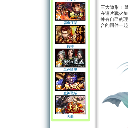
三大陣形！ 
在這片戰火燎
擁有自己的理
霸道江湖
合的同伴一起
傳神
黑色陰謀
魔神戰域
天曲