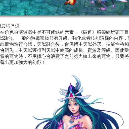
開最強歷煉
在角色扮演遊戲中是不可或缺的元素，《破道》將帶給玩家耳目
獸融合。一般的遊戲寵物只有升級、強化或者技能這樣的內容，
款寵物進行合體，天獸融合後，會保留主天獸外形、技能性格和
會消失，主天獸獲得副天獸中較高的成長、資質及等級。因此當
氣的寵物時，不用擔心會浪費了之前努力練出來的寵物，只要將
養出更加強大的幻獸！