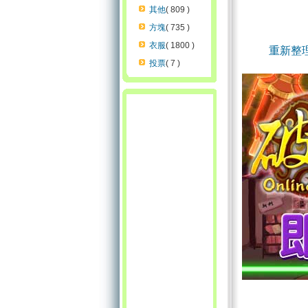
其他
( 809 )
方塊
( 735 )
衣服
( 1800 )
重新整
投票
( 7 )