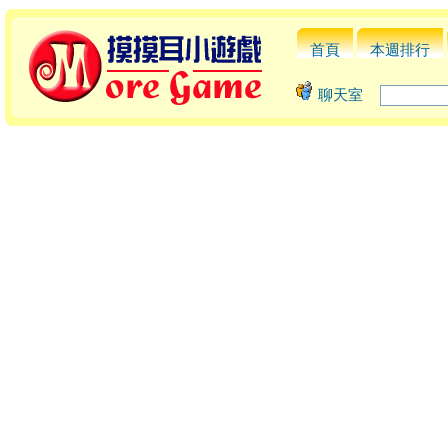
首頁
本週排行
聊天室