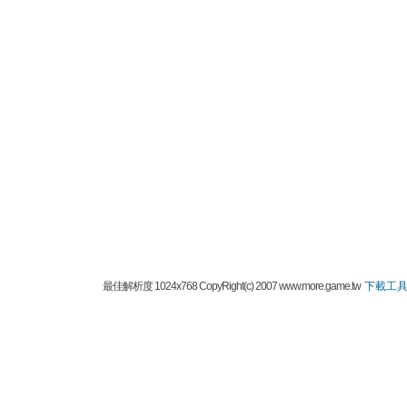
最佳解析度 1024x768 CopyRight(c) 2007 www.more.game.tw
下載工