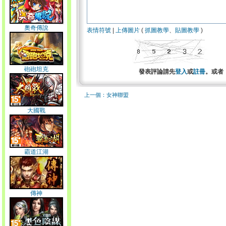
奧奇傳說
表情符號
|
上傳圖片
(
抓圖教學
、
貼圖教學
)
砲砲坦克
發表評論請先
登入
或
註冊
。或者
上一個：女神聯盟
大國戰
霸道江湖
傳神