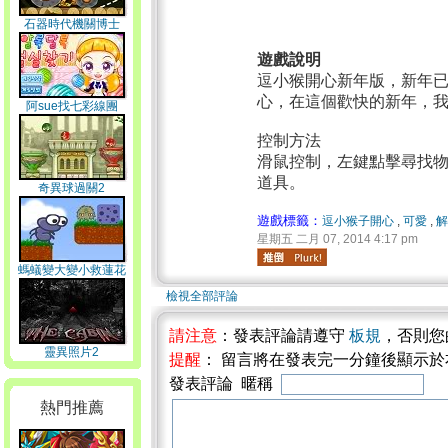
石器時代機關博士
遊戲說明
逗小猴開心新年版，新年
心，在這個歡快的新年，
阿sue找七彩線團
控制方法
滑鼠控制，左鍵點擊尋找
道具。
奇異球過關2
遊戲標籤：
逗小猴子開心
,
可愛
,
解
星期五 二月 07, 2014 4:17 pm
螞蟻變大變小救蓮花
檢視全部評論
請注意
：發表評論請遵守
板規
，否則您
靈異照片2
提醒
： 留言將在發表完一分鐘後顯示
發表評論 暱稱
熱門推薦