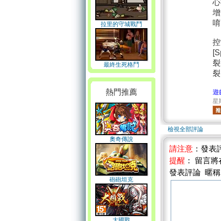
心
增
唷
拉里的守城戰鬥
控
[
裂
最終生死格鬥
裂
熱門推薦
遊
星期
檢視全部評論
奧奇傳說
請注意
：發表
提醒
： 留言
發表評論 暱
砲砲坦克
大國戰