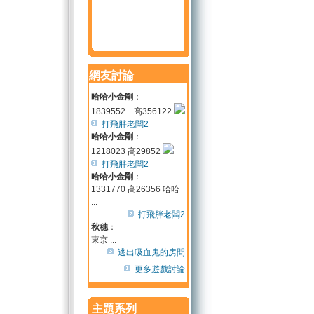
網友討論
哈哈小金剛
：
1839552 ...高356122
打飛胖老闆2
哈哈小金剛
：
1218023 高29852
打飛胖老闆2
哈哈小金剛
：
1331770 高26356 哈哈
...
打飛胖老闆2
秋穗
：
東京 ...
逃出吸血鬼的房間
更多遊戲討論
主題系列