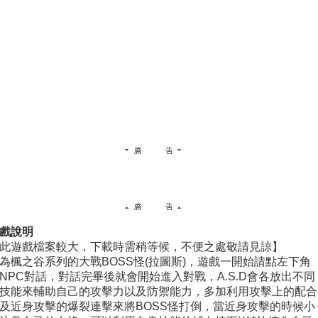
戲說明
此遊戲檔案較大，下載時需稍等候，不便之處敬請見諒】
為楓之谷系列的大戰BOSS怪(拉圖斯)，遊戲一開始請點左下角
NPC對話，對話完畢後就會開始進入對戰，A.S.D會各放出不同
技能來輔助自己的攻擊力以及防禦能力，多加利用攻擊上的配合
及近身攻擊的爆裂連擊來將BOSS怪打倒，當近身攻擊的時候小