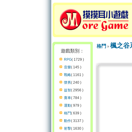
楓之谷
格鬥
遊戲類別：
RPG
( 1729 )
音樂
( 145 )
戰略
( 1161 )
懷舊
( 240 )
益智
( 2956 )
賽車
( 784 )
運動
( 979 )
格鬥
( 639 )
動作
( 3137 )
射擊
( 1630 )