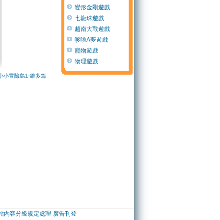
變形金剛遊戲
七龍珠遊戲
越南大戰遊戲
哆啦A夢遊戲
寵物遊戲
物理遊戲
小小冒險島1-維多篇
站內容分級規定處理
廣告刊登