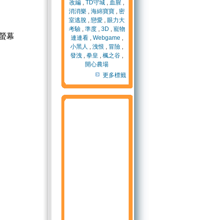
改編
,
TD守城
,
血腥
,
消消樂
,
海綿寶寶
,
密
室逃脫
,
戀愛
,
眼力大
考驗
,
準度
,
3D
,
寵物
螢幕
連連看
,
Webgame
,
小黑人
,
洩恨
,
冒險
,
發洩
,
拳皇
,
楓之谷
,
開心農場
更多標籤