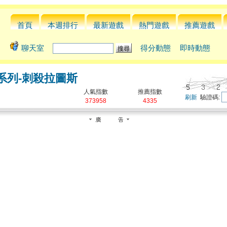
首頁
本週排行
最新遊戲
熱門遊戲
推薦遊戲
聊天室
得分動態
即時動態
系列-刺殺拉圖斯
人氣指數
推薦指數
刷新
驗證碼:
373958
4335