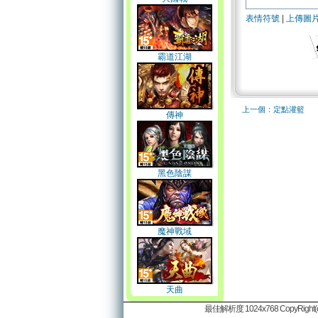
表情符號
|
上傳圖
霸道江湖
上一個：定點灌籃
傳神
黑色陰謀
魔神戰域
天曲
最佳解析度 1024x768 CopyRight(c)