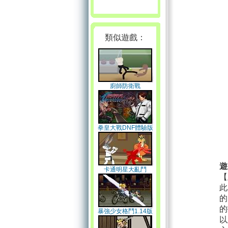
類似遊戲：
廚師防衛戰
拳皇大戰DNF體驗版
遊
卡通明星大亂鬥
【
此
的
的
暴強少女格鬥1.14版
以