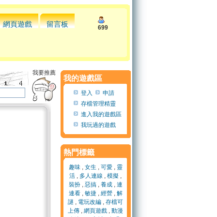
網頁遊戲
留言板
699
我要推薦
我的遊戲區
登入
申請
存檔管理精靈
進入我的遊戲區
我玩過的遊戲
熱門標籤
趣味
,
女生
,
可愛
,
靈
活
,
多人連線
,
模擬
,
裝扮
,
惡搞
,
養成
,
連
連看
,
敏捷
,
經營
,
解
謎
,
電玩改編
,
存檔可
上傳
,
網頁遊戲
,
動漫