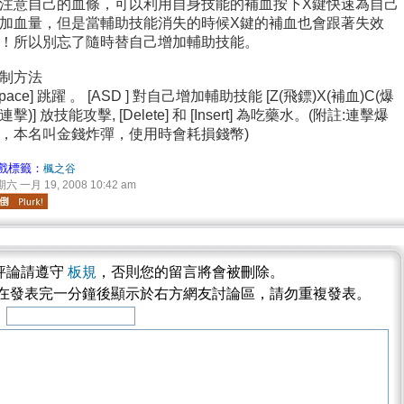
注意自己的血條，可以利用自身技能的補血按下X鍵快速為自己
加血量，但是當輔助技能消失的時候X鍵的補血也會跟著失效
！所以別忘了隨時替自己增加輔助技能。
制方法
Space] 跳躍 。 [ASD ] 對自己增加輔助技能 [Z(飛鏢)X(補血)C(爆
連擊)] 放技能攻擊, [Delete] 和 [Insert] 為吃藥水。(附註:連擊爆
，本名叫金錢炸彈，使用時會耗損錢幣)
戲標籤：
楓之谷
六 一月 19, 2008 10:42 am
評論請遵守
板規
，否則您的留言將會被刪除。
將在發表完一分鐘後顯示於右方網友討論區，請勿重複發表。
稱