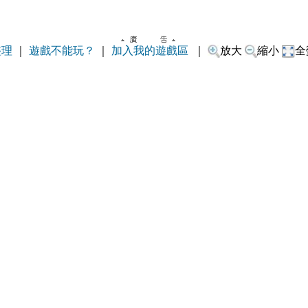
整理
｜
遊戲不能玩？
｜
加入我的遊戲區
｜
放大
縮小
全