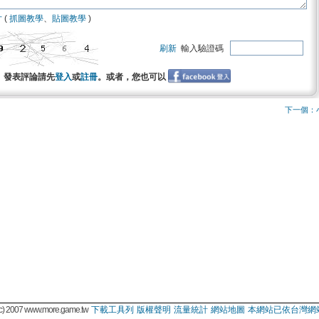
片
(
抓圖教學
、
貼圖教學
)
刷新
輸入驗證碼
發表評論請先
登入
或
註冊
。或者，您也可以
下一個：
 2007 www.more.game.tw
下載工具列
版權聲明
流量統計
網站地圖
本網站已依台灣網